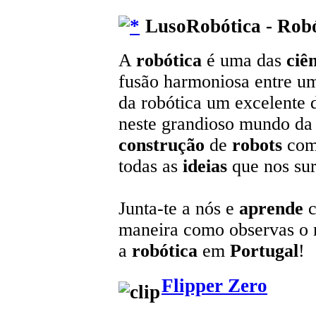
LusoRobótica - Robó
A
robótica
é uma das
ciê
fusão harmoniosa entre u
da robótica um excelente 
neste grandioso mundo da t
construção
de
robots
com
todas as
ideias
que nos sur
Junta-te a nós e
aprende
c
maneira como observas o
a
robótica
em
Portugal
!
Flipper Zero