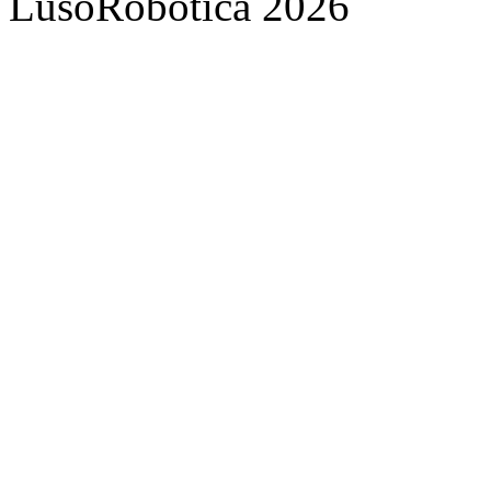
LusoRobótica 2026