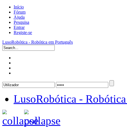
Início
Fórum
Ajuda
Pesquisa
Entrar
Registe-se
LusoRobótica - Robótica em Português
LusoRobótica - Robótica