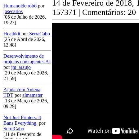
14 de Fevereiro de 2018, 
Humanoide robô
por
157371 | Comentários: 20
josecarlos
[05 de Julho de 2026,
19:27]
Heathkit
por
SerraCabo
[25 de Abril de 2026,
12:48]
Desenvolvimento de
projetos com agentes AI
por
jm_araujo
[29 de Março de 2026,
21:59]
Ajuda com Antena
TDT
por
almamater
[13 de Março de 2026,
09:29]
Not Just Printers. It
Bans Everything.
por
SerraCabo
[11 de Fevereiro de