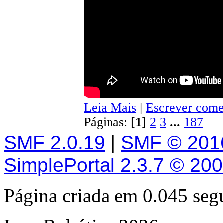
Leia Mais
|
Escrever come
Páginas: [
1
]
2
3
...
187
SMF 2.0.19
|
SMF © 201
SimplePortal 2.3.7 © 20
Página criada em 0.045 se