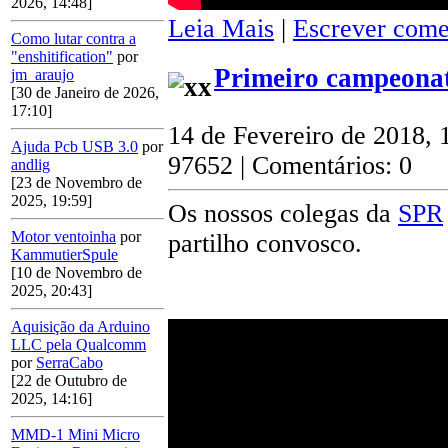
2026, 14:48]
Leia Mais
|
Escrever come
Como lutar contra a
"enshitification"
por
Primeiro campeonat
jm_araujo
[30 de Janeiro de 2026,
17:10]
14 de Fevereiro de 2018, 
Ajuda Pcb USB 3.0
por
97652 | Comentários: 0
andlig
[23 de Novembro de
2025, 19:59]
Os nossos colegas da
SPR
Motor ventoinha
por
partilho convosco.
KammutierSpule
[10 de Novembro de
2025, 20:43]
Aquisição da Arduino
LLC pela Qualcomm
por
SerraCabo
[22 de Outubro de
2025, 14:16]
MMD-1 Mini Micro