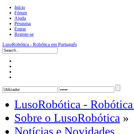
Início
Fórum
Ajuda
Pesquisa
Entrar
Registe-se
LusoRobótica - Robótica em Português
LusoRobótica - Robótica
Sobre o LusoRobótica
»
Notícias e Novidades