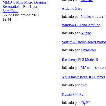
MMD-1 Mini Micro Designer
Restoration - Part 1
por
Arduino Zero
SerraCabo
[22 de Outubro de 2025,
Iniciado por
Nunito
«
1
2
3
4
»
12:44]
Windows 10 and Arduino
Iniciado por
Nunito
Voltera - Circuit Board Prot
Iniciado por
almamater
Raspberry Pi 2 Model B
Iniciado por
MAntunes
«
1
2
Nova impressora 3D Dremel
Iniciado por
dvdt
Dyson 360 Eye
Iniciado por
TigPT