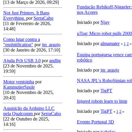
[13 de Março de 2026, 09:29]
Fundação Rebikoff-Niggeler:
nos Açores
Not Just Printers. It Bans
Everything.
por
SerraCabo
Iniciado por
Njay
[11 de Fevereiro de 2026,
14:48]
µTug: Micro robot pulls 2000 
Como lutar contra a
Iniciado por
almamater
«
1
2
»
"enshitification"
por
jm_araujo
[30 de Janeiro de 2026, 17:10]
Equipa portuguesa vence cam
robótico
Ajuda Pcb USB 3.0
por
andlig
[23 de Novembro de 2025,
Iniciado por
jm_araujo
19:59]
NASA JPL's RoboSimian ro
Motor ventoinha
por
KammutierSpule
Iniciado por
TigPT
[10 de Novembro de 2025,
20:43]
Injured robots learn to limp
Aquisição da Arduino LLC
Iniciado por
TigPT
«
1
2
»
pela Qualcomm
por
SerraCabo
[22 de Outubro de 2025,
Evento Portugal 3D
14:16]
Iniciado por
isabelav