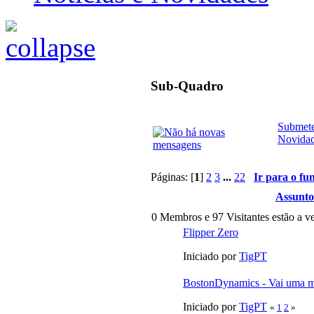
Sub-Quadro
Submete
Novida
Páginas: [
1
]
2
3
...
22
Ir para o fu
Assunto
0 Membros e 97 Visitantes estão a ve
Flipper Zero
Iniciado por
TigPT
BostonDynamics - Vai uma 
Iniciado por
TigPT
«
1
2
»