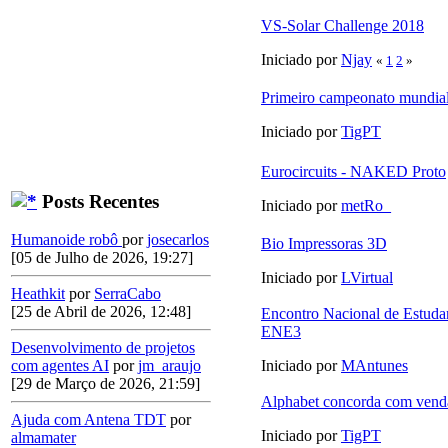
VS-Solar Challenge 2018
Iniciado por
Njay
«
1
2
»
Primeiro campeonato mundial
Iniciado por
TigPT
Eurocircuits - NAKED Proto
Posts Recentes
Iniciado por
metRo_
Humanoide robô
por
josecarlos
Bio Impressoras 3D
[05 de Julho de 2026, 19:27]
Iniciado por
LVirtual
Heathkit
por
SerraCabo
[25 de Abril de 2026, 12:48]
Encontro Nacional de Estudan
ENE3
Desenvolvimento de projetos
com agentes AI
por
jm_araujo
Iniciado por
MAntunes
[29 de Março de 2026, 21:59]
Alphabet concorda com vend
Ajuda com Antena TDT
por
Iniciado por
TigPT
almamater