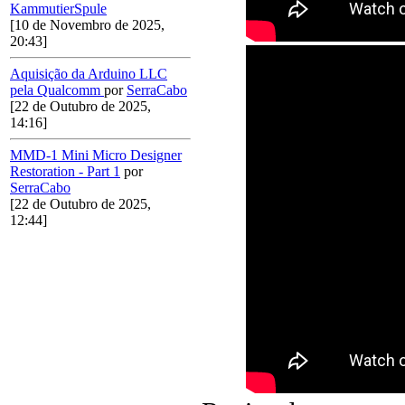
KammutierSpule
[10 de Novembro de 2025,
20:43]
Aquisição da Arduino LLC
pela Qualcomm
por
SerraCabo
[22 de Outubro de 2025,
14:16]
MMD-1 Mini Micro Designer
Restoration - Part 1
por
SerraCabo
[22 de Outubro de 2025,
12:44]