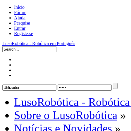
Início
Fórum
Ajuda
Pesquisa
Entrar
Registe-se
LusoRobótica - Robótica em Português
LusoRobótica - Robótica
Sobre o LusoRobótica
»
Notícias e Novidades
»