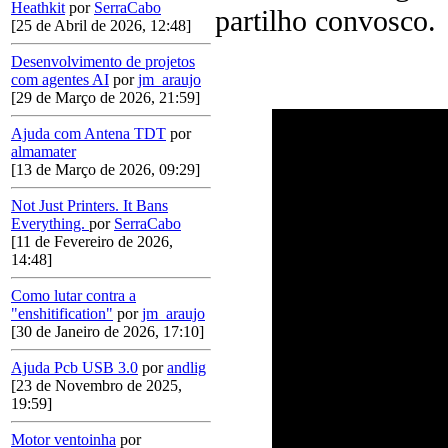
Heathkit
por
SerraCabo
partilho convosco.
[25 de Abril de 2026, 12:48]
Desenvolvimento de projetos
com agentes AI
por
jm_araujo
[29 de Março de 2026, 21:59]
Ajuda com Antena TDT
por
almamater
[13 de Março de 2026, 09:29]
Not Just Printers. It Bans
Everything.
por
SerraCabo
[11 de Fevereiro de 2026,
14:48]
Como lutar contra a
"enshitification"
por
jm_araujo
[30 de Janeiro de 2026, 17:10]
Ajuda Pcb USB 3.0
por
andlig
[23 de Novembro de 2025,
19:59]
Motor ventoinha
por