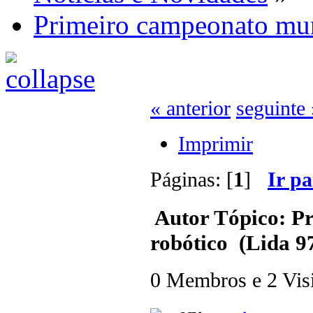
Primeiro campeonato mun
« anterior
seguinte 
Imprimir
Páginas: [
1
]
Ir p
Autor
Tópico: Pr
robótico (Lida 9
0 Membros e 2 Visit