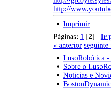
http://www.youtub
Imprimir
Páginas:
1
[
2
]
Ir 
« anterior
seguinte 
LusoRobótica -
Sobre o LusoRo
Notícias e Novi
BostonDynamics