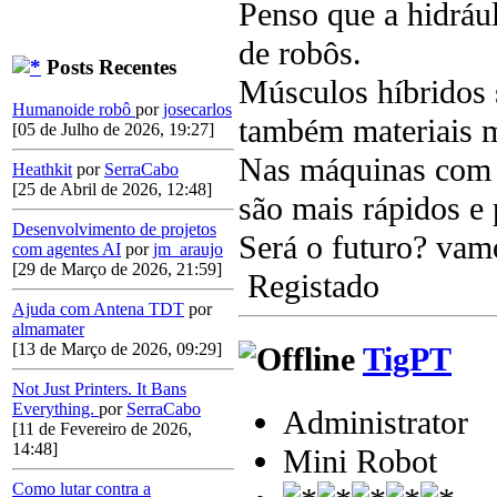
Penso que a hidráu
de robôs.
Posts Recentes
Músculos híbridos 
Humanoide robô
por
josecarlos
também materiais m
[05 de Julho de 2026, 19:27]
Nas máquinas com q
Heathkit
por
SerraCabo
[25 de Abril de 2026, 12:48]
são mais rápidos e 
Desenvolvimento de projetos
Será o futuro? vam
com agentes AI
por
jm_araujo
[29 de Março de 2026, 21:59]
Registado
Ajuda com Antena TDT
por
almamater
[13 de Março de 2026, 09:29]
TigPT
Not Just Printers. It Bans
Everything.
por
SerraCabo
Administrator
[11 de Fevereiro de 2026,
14:48]
Mini Robot
Como lutar contra a