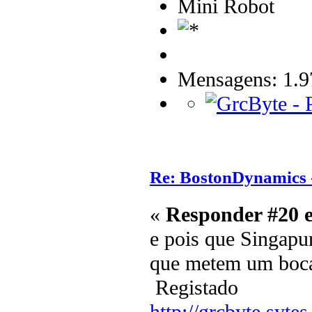
Mini Robot
Mensagens: 1.9
Re: BostonDynamics 
«
Responder #20 
e pois que Singapur
que metem um bocad
Registado
http://grcbyte.sytes