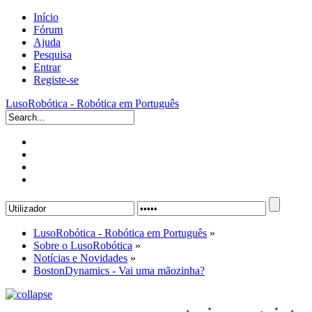
Início
Fórum
Ajuda
Pesquisa
Entrar
Registe-se
LusoRobótica - Robótica em Português
LusoRobótica - Robótica em Português
»
Sobre o LusoRobótica
»
Notícias e Novidades
»
BostonDynamics - Vai uma mãozinha?