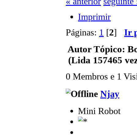
« anterior
seguinte 
Imprimir
Páginas:
1
[
2
]
Ir 
Autor
Tópico: B
(Lida 157465 vez
0 Membros e 1 Visit
Njay
Mini Robot