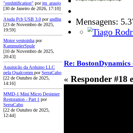
"enshitification"
por
jm_araujo
[30 de Janeiro de 2026, 17:10]
Mensagens: 5.3
Ajuda Pcb USB 3.0
por
andlig
[23 de Novembro de 2025,
19:59]
Motor ventoinha
por
KammutierSpule
[10 de Novembro de 2025,
20:43]
Re: BostonDynamics 
Aquisição da Arduino LLC
pela Qualcomm
por
SerraCabo
«
Responder #18 
[22 de Outubro de 2025,
14:16]
MMD-1 Mini Micro Designer
Restoration - Part 1
por
SerraCabo
[22 de Outubro de 2025,
12:44]