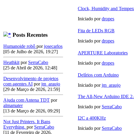
Clock, Humidity and Tempera
Iniciado por
dropes
Fita de LEDs RGB
Posts Recentes
Iniciado por
dropes
Humanoide robô
por
josecarlos
[05 de Julho de 2026, 19:27]
APERTURE Laboratories
Heathkit
por
SerraCabo
Iniciado por
dropes
[25 de Abril de 2026, 12:48]
Delírios com Arduino
Desenvolvimento de projetos
com agentes AI
por
jm_araujo
Iniciado por
jm_araujo
[29 de Março de 2026, 21:59]
The All-New Arduino IDE 2.0
Ajuda com Antena TDT
por
almamater
Iniciado por
SerraCabo
[13 de Março de 2026, 09:29]
I2C a 400KHz
Not Just Printers. It Bans
Everything.
por
SerraCabo
Iniciado por
SerraCabo
[11 de Fevereiro de 2026,