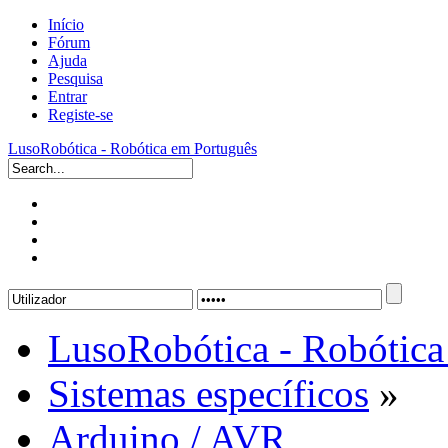
Início
Fórum
Ajuda
Pesquisa
Entrar
Registe-se
LusoRobótica - Robótica em Português
LusoRobótica - Robótica
Sistemas específicos
»
Arduino / AVR