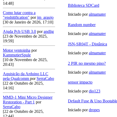
14:48]
Biblioteca SDCard
Como lutar contra a
Iniciado por
almamater
"enshitification"
por
jm_araujo
[30 de Janeiro de 2026, 17:10]
Random number
Ajuda Pcb USB 3.0
por
andlig
Iniciado por
almamater
[23 de Novembro de 2025,
19:59]
JSN-SR04T - Distânica
Motor ventoinha
por
Iniciado por
almamater
KammutierSpule
[10 de Novembro de 2025,
2 PIR no mesmo pino?
20:43]
Iniciado por
almamater
Aquisição da Arduino LLC
pela Qualcomm
por
SerraCabo
sensor impacto
[22 de Outubro de 2025,
14:16]
Iniciado por
dio123
MMD-1 Mini Micro Designer
Default Fuse & Uno Bootabl
Restoration - Part 1
por
SerraCabo
Iniciado por
dropes
[22 de Outubro de 2025,
12:44]