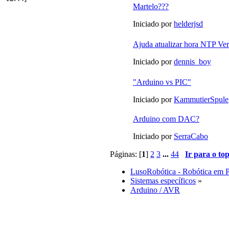
Martelo???
Iniciado por
helderjsd
Ajuda atualizar hora NTP Ve
Iniciado por
dennis_boy
"Arduino vs PIC"
Iniciado por
KammutierSpule
Arduino com DAC?
Iniciado por
SerraCabo
Páginas: [
1
]
2
3
...
44
Ir para o to
LusoRobótica - Robótica em 
Sistemas específicos
»
Arduino / AVR