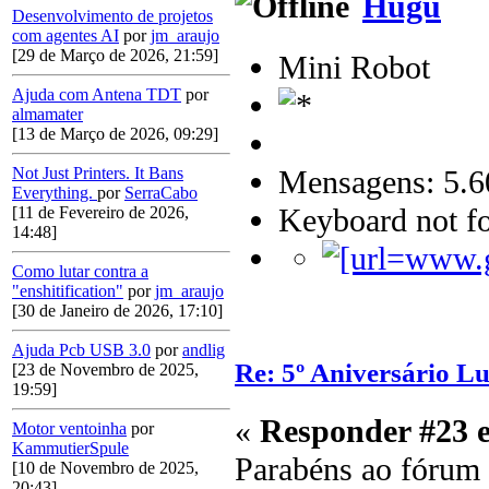
Hugu
Desenvolvimento de projetos
com agentes AI
por
jm_araujo
[29 de Março de 2026, 21:59]
Mini Robot
Ajuda com Antena TDT
por
almamater
[13 de Março de 2026, 09:29]
Mensagens: 5.6
Not Just Printers. It Bans
Everything.
por
SerraCabo
Keyboard not fo
[11 de Fevereiro de 2026,
14:48]
Como lutar contra a
"enshitification"
por
jm_araujo
[30 de Janeiro de 2026, 17:10]
Ajuda Pcb USB 3.0
por
andlig
Re: 5º Aniversário L
[23 de Novembro de 2025,
19:59]
«
Responder #23 
Motor ventoinha
por
KammutierSpule
Parabéns ao fórum 
[10 de Novembro de 2025,
20:43]