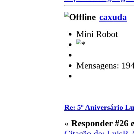
caxuda
Mini Robot
Mensagens: 19
Re: 5º Aniversário L
«
Responder #26 
Citação de: LuísR.