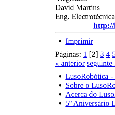
David Martins
Eng. Electrotécnic
http:/
Imprimir
Páginas:
1
[
2
]
3
4
« anterior
seguinte 
LusoRobótica -
Sobre o LusoRo
Acerca do Luso
5º Aniversário 