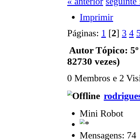
« anterior
seguinte 
Imprimir
Páginas:
1
[
2
]
3
4
Autor
Tópico: 5º
82730 vezes)
0 Membros e 2 Visit
rodrigue
Mini Robot
Mensagens: 74