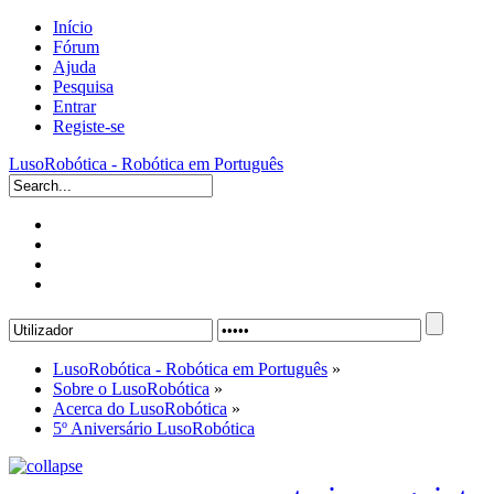
Início
Fórum
Ajuda
Pesquisa
Entrar
Registe-se
LusoRobótica - Robótica em Português
LusoRobótica - Robótica em Português
»
Sobre o LusoRobótica
»
Acerca do LusoRobótica
»
5º Aniversário LusoRobótica