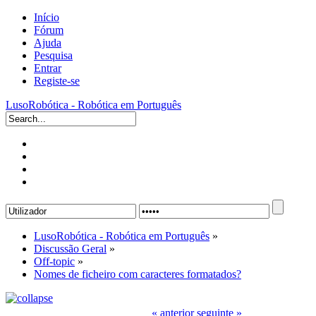
Início
Fórum
Ajuda
Pesquisa
Entrar
Registe-se
LusoRobótica - Robótica em Português
LusoRobótica - Robótica em Português
»
Discussão Geral
»
Off-topic
»
Nomes de ficheiro com caracteres formatados?
« anterior
seguinte »