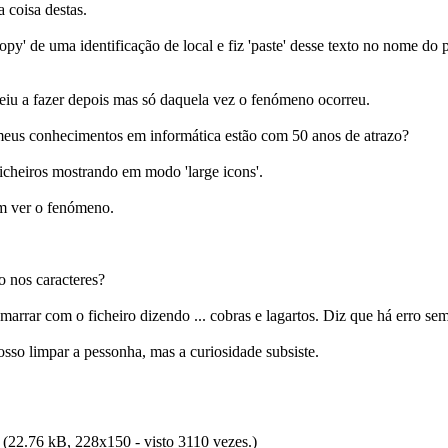
 coisa destas.
y' de uma identificação de local e fiz 'paste' desse texto no nome do p
lteiu a fazer depois mas só daquela vez o fenómeno ocorreu.
meus conhecimentos em informática estão com 50 anos de atrazo?
icheiros mostrando em modo 'large icons'.
m ver o fenómeno.
o nos caracteres?
arrar com o ficheiro dizendo ... cobras e lagartos. Diz que há erro sem
sso limpar a pessonha, mas a curiosidade subsiste.
(22.76 kB, 228x150 - visto 3110 vezes.)