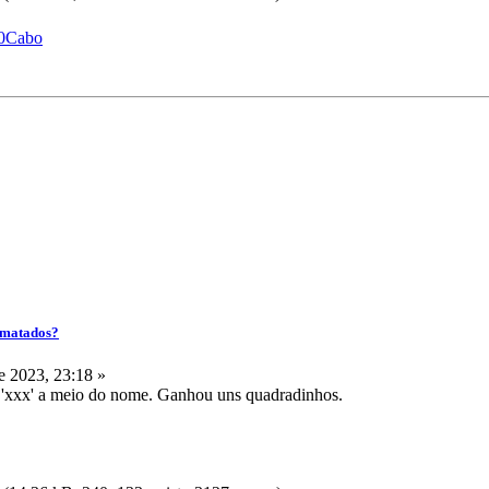
%20Cabo
ormatados?
 2023, 23:18 »
i 'xxx' a meio do nome. Ganhou uns quadradinhos.