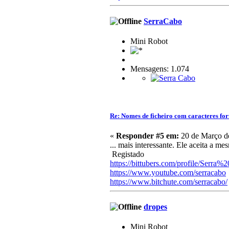
SerraCabo
Mini Robot
Mensagens: 1.074
Re: Nomes de ficheiro com caracteres f
«
Responder #5 em:
20 de Março de
... mais interessante. Ele aceita a m
Registado
https://bittubers.com/profile/Serra
https://www.youtube.com/serracabo
https://www.bitchute.com/serracabo/
dropes
Mini Robot