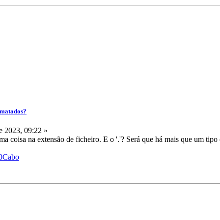
ormatados?
 2023, 09:22 »
esma coisa na extensão de ficheiro. E o '.'? Será que há mais que um tip
%20Cabo