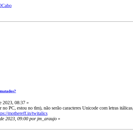
%20Cabo
ormatados?
 2023, 08:37 »
 no PC, estou no tlm), não serão caracteres Unicode com letras itálic
tps://mothereff.in/twitalics
de 2023, 09:00 por jm_araujo
»