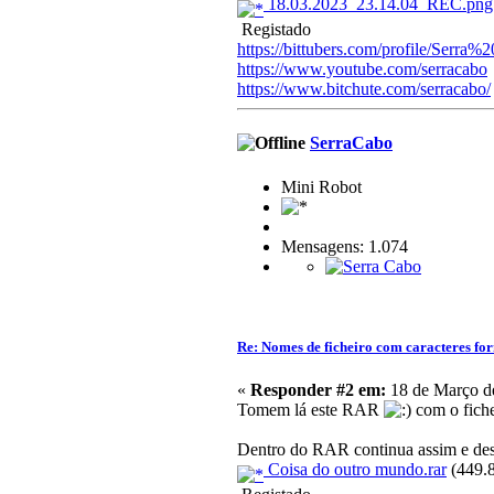
18.03.2023_23.14.04_REC.png
Registado
https://bittubers.com/profile/Serra
https://www.youtube.com/serracabo
https://www.bitchute.com/serracabo/
SerraCabo
Mini Robot
Mensagens: 1.074
Re: Nomes de ficheiro com caracteres f
«
Responder #2 em:
18 de Março de
Tomem lá este RAR
com o fiche
Dentro do RAR continua assim e d
Coisa do outro mundo.rar
(449.8