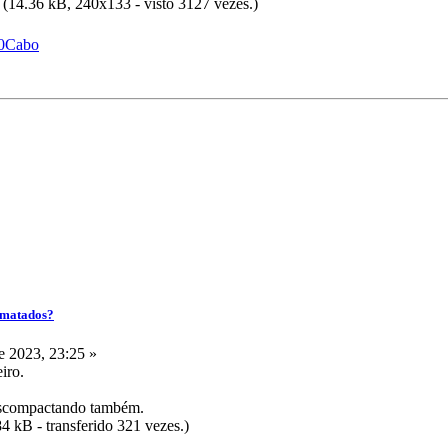
(14.36 kB, 240x133 - visto 3127 vezes.)
%20Cabo
ormatados?
 2023, 23:25 »
iro.
escompactando também.
4 kB - transferido 321 vezes.)