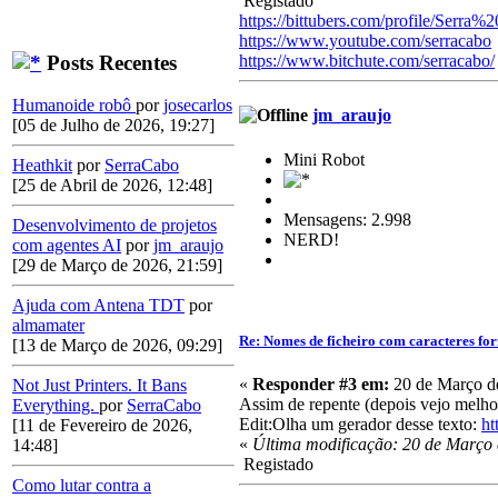
Registado
https://bittubers.com/profile/Serra
https://www.youtube.com/serracabo
Posts Recentes
https://www.bitchute.com/serracabo/
Humanoide robô
por
josecarlos
jm_araujo
[05 de Julho de 2026, 19:27]
Mini Robot
Heathkit
por
SerraCabo
[25 de Abril de 2026, 12:48]
Mensagens: 2.998
Desenvolvimento de projetos
NERD!
com agentes AI
por
jm_araujo
[29 de Março de 2026, 21:59]
Ajuda com Antena TDT
por
almamater
Re: Nomes de ficheiro com caracteres f
[13 de Março de 2026, 09:29]
«
Responder #3 em:
20 de Março de
Not Just Printers. It Bans
Assim de repente (depois vejo melhor
Everything.
por
SerraCabo
Edit:Olha um gerador desse texto:
ht
[11 de Fevereiro de 2026,
«
Última modificação: 20 de Março 
14:48]
Registado
Como lutar contra a