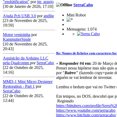
"enshitification"
por
jm_araujo
SerraCabo
[30 de Janeiro de 2026, 17:10]
Mini Robot
Ajuda Pcb USB 3.0
por
andlig
[23 de Novembro de 2025,
19:59]
Mensagens: 1.074
Motor ventoinha
por
KammutierSpule
[10 de Novembro de 2025,
20:43]
Re: Nomes de ficheiro com caracteres f
Aquisição da Arduino LLC
pela Qualcomm
por
SerraCabo
«
Responder #4 em:
20 de Março de
[22 de Outubro de 2025,
Pensei nessa hipótese mas não quis a
14:16]
por "
Bairro"
(fazendo copy+paste do
alguém se vai lembrar de inventar.
MMD-1 Mini Micro Designer
Restoration - Part 1
por
Lembra o bedum que vai no Twitter co
SerraCabo
[22 de Outubro de 2025,
Em tempos, no DOS, descobri que pod
12:44]
Registado
https://bittubers.com/profile/Serra
https://www.youtube.com/serracabo
https://www.bitchute.com/serracabo/