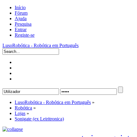
Início
Fórum
Ajuda
Pesquisa
Entrar
Registe-se
LusoRobótica - Robótica em Português
LusoRobótica - Robótica em Português
»
Robótica
»
Lojas
»
Sonigate (ex Leiritronica)