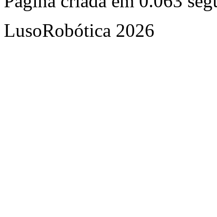
Página criada em 0.063 se
LusoRobótica 2026