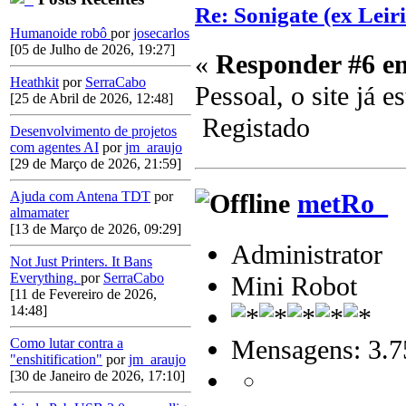
Re: Sonigate (ex Leir
Humanoide robô
por
josecarlos
[05 de Julho de 2026, 19:27]
«
Responder #6 e
Heathkit
por
SerraCabo
Pessoal, o site já 
[25 de Abril de 2026, 12:48]
Registado
Desenvolvimento de projetos
com agentes AI
por
jm_araujo
[29 de Março de 2026, 21:59]
metRo_
Ajuda com Antena TDT
por
almamater
[13 de Março de 2026, 09:29]
Administrator
Not Just Printers. It Bans
Everything.
por
SerraCabo
Mini Robot
[11 de Fevereiro de 2026,
14:48]
Mensagens: 3.7
Como lutar contra a
"enshitification"
por
jm_araujo
[30 de Janeiro de 2026, 17:10]