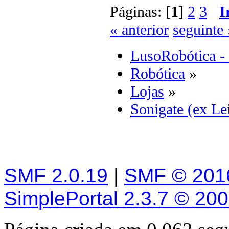
Páginas: [
1
]
2
3
I
« anterior
seguinte 
LusoRobótica -
Robótica
»
Lojas
»
Sonigate (ex Lei
SMF 2.0.19
|
SMF © 201
SimplePortal 2.3.7 © 20