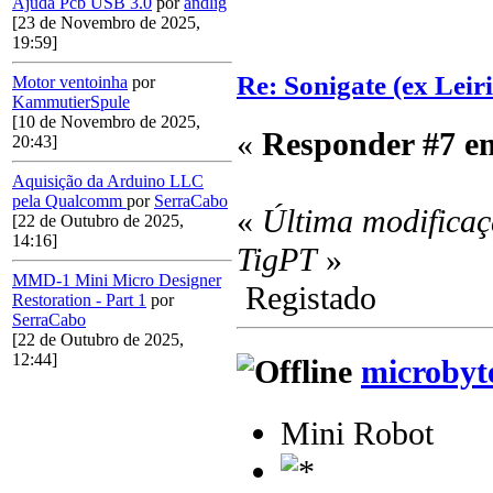
Ajuda Pcb USB 3.0
por
andlig
[23 de Novembro de 2025,
19:59]
Re: Sonigate (ex Leir
Motor ventoinha
por
KammutierSpule
[10 de Novembro de 2025,
«
Responder #7 e
20:43]
Aquisição da Arduino LLC
pela Qualcomm
por
SerraCabo
«
Última modificaç
[22 de Outubro de 2025,
14:16]
TigPT
»
MMD-1 Mini Micro Designer
Registado
Restoration - Part 1
por
SerraCabo
[22 de Outubro de 2025,
12:44]
microbyt
Mini Robot