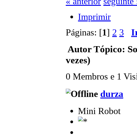
« anterior
seguinte 
Imprimir
Páginas: [
1
]
2
3
I
Autor
Tópico: So
vezes)
0 Membros e 1 Visit
durza
Mini Robot