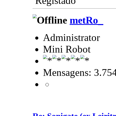
Registado
metRo_
Administrator
Mini Robot
Mensagens: 3.75
Re: Sonigate (ex Leirit