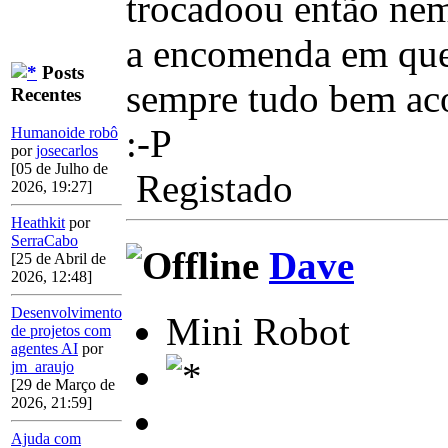
trocadoou então nem
a encomenda em que
Posts
sempre tudo bem ac
Recentes
:-P
Humanoide robô
por
josecarlos
[05 de Julho de
Registado
2026, 19:27]
Heathkit
por
SerraCabo
Dave
[25 de Abril de
2026, 12:48]
Desenvolvimento
Mini Robot
de projetos com
agentes AI
por
jm_araujo
[29 de Março de
2026, 21:59]
Ajuda com