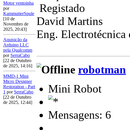
Motor ventoinha
Registado
por
KammutierSpule
David Martins
[10 de
Novembro de
2025, 20:43]
Eng. Electrotécnica
Aquisição da
Arduino LLC
pela Qualcomm
por
SerraCabo
[22 de Outubro
robotman
de 2025, 14:16]
MMD-1 Mini
Micro Designer
Mini Robot
Restoration - Part
1
por
SerraCabo
[22 de Outubro
de 2025, 12:44]
Mensagens: 6