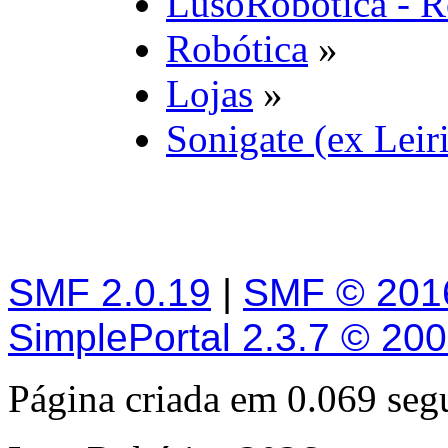
LusoRobótica - R
Robótica
»
Lojas
»
Sonigate (ex Leiri
SMF 2.0.19
|
SMF © 201
SimplePortal 2.3.7 © 20
Página criada em 0.069 se