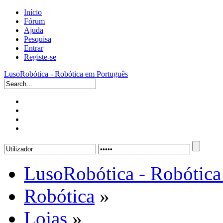
Início
Fórum
Ajuda
Pesquisa
Entrar
Registe-se
LusoRobótica - Robótica em Português
LusoRobótica - Robótica
Robótica
»
Lojas
»