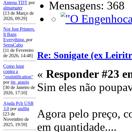
Mensagens: 368
Antena TDT
por
almamater
[13 de Março de
2026, 09:29]
Not Just Printers.
It Bans
Everything.
por
SerraCabo
[11 de Fevereiro
Re: Sonigate (ex Leirit
de 2026, 14:48]
Como lutar
«
Responder #23 e
contra a
"enshitification"
por
jm_araujo
Sim eles não poupav
[30 de Janeiro de
2026, 17:10]
Ajuda Pcb USB
3.0
por
andlig
Agora pelo preço, c
[23 de
Novembro de
em quantidade....
2025, 19:59]