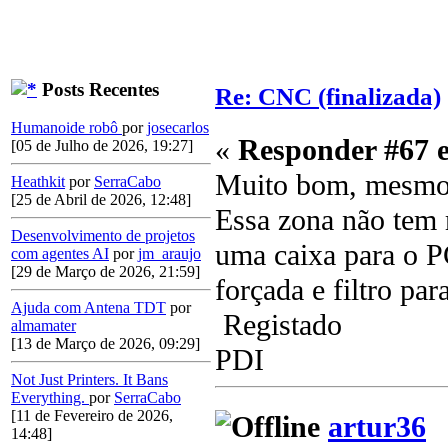
Posts Recentes
Re: CNC (finalizada)
Humanoide robô
por
josecarlos
«
Responder #67 
[05 de Julho de 2026, 19:27]
Muito bom, mesmo
Heathkit
por
SerraCabo
[25 de Abril de 2026, 12:48]
Essa zona não tem 
Desenvolvimento de projetos
uma caixa para o P
com agentes AI
por
jm_araujo
[29 de Março de 2026, 21:59]
forçada e filtro pa
Ajuda com Antena TDT
por
Registado
almamater
[13 de Março de 2026, 09:29]
PDI
Not Just Printers. It Bans
Everything.
por
SerraCabo
[11 de Fevereiro de 2026,
artur36
14:48]