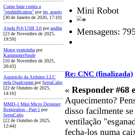
Como lutar contra a
Mini Robot
"enshitification"
por
jm_araujo
[30 de Janeiro de 2026, 17:10]
Ajuda Pcb USB 3.0
por
andlig
Mensagens: 79
[23 de Novembro de 2025,
19:59]
Motor ventoinha
por
KammutierSpule
[10 de Novembro de 2025,
20:43]
Re: CNC (finalizada)
Aquisição da Arduino LLC
pela Qualcomm
por
SerraCabo
«
Responder #68 
[22 de Outubro de 2025,
14:16]
Aquecimento? Pens
MMD-1 Mini Micro Designer
disso facilmente s
Restoration - Part 1
por
SerraCabo
ventilação "esganad
[22 de Outubro de 2025,
12:44]
fecha-los numa caix