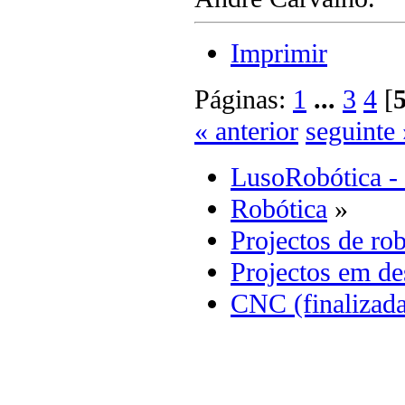
Imprimir
Páginas:
1
...
3
4
[
« anterior
seguinte 
LusoRobótica -
Robótica
»
Projectos de rob
Projectos em d
CNC (finalizad