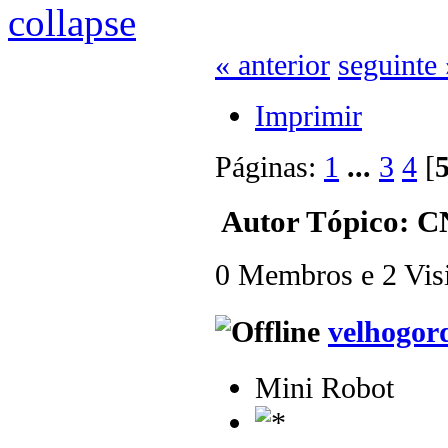
« anterior
seguinte 
Imprimir
Páginas:
1
...
3
4
[
Autor
Tópico: CN
0 Membros e 2 Visit
velhogor
Mini Robot