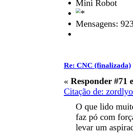
Mini Robot
Mensagens: 92
Re: CNC (finalizada)
«
Responder #71 
Citação de: zordly
O que lido mui
faz pó com forç
levar um aspira