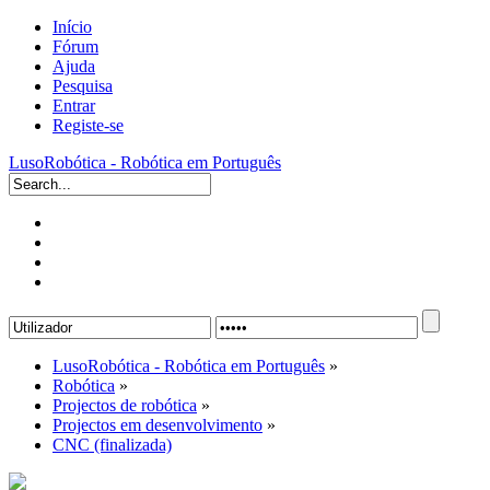
Início
Fórum
Ajuda
Pesquisa
Entrar
Registe-se
LusoRobótica - Robótica em Português
LusoRobótica - Robótica em Português
»
Robótica
»
Projectos de robótica
»
Projectos em desenvolvimento
»
CNC (finalizada)