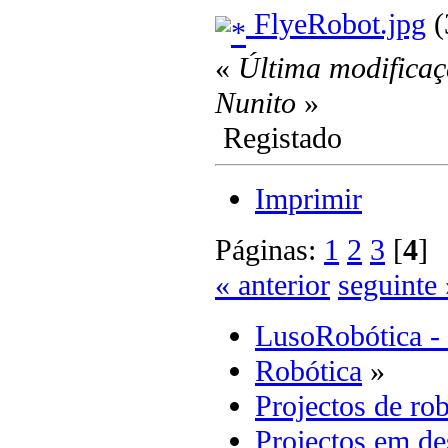
FlyeRobot.jpg
(
«
Última modificaç
Nunito
»
Registado
Imprimir
Páginas:
1
2
3
[
4
« anterior
seguinte 
LusoRobótica -
Robótica
»
Projectos de rob
Projectos em d