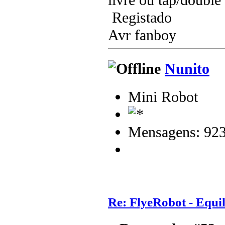
livre ou tap/double 
Registado
Avr fanboy
Nunito
Mini Robot
Mensagens: 92
Re: FlyeRobot - Equi