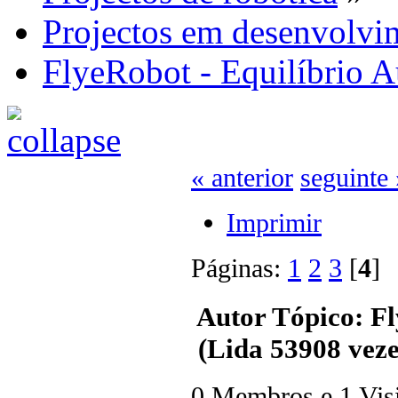
Projectos em desenvolvi
FlyeRobot - Equilíbrio 
« anterior
seguinte 
Imprimir
Páginas:
1
2
3
[
4
Autor
Tópico: Fl
(Lida 53908 veze
0 Membros e 1 Visit