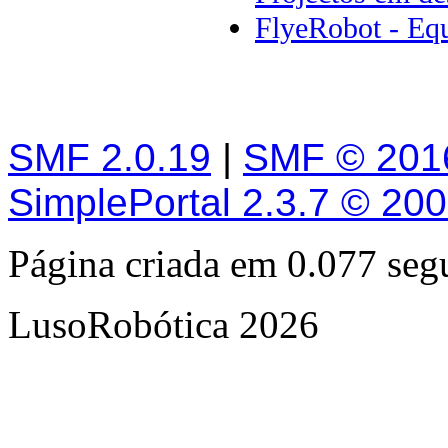
FlyeRobot - Equ
SMF 2.0.19
|
SMF © 201
SimplePortal 2.3.7 © 20
Página criada em 0.077 se
LusoRobótica 2026