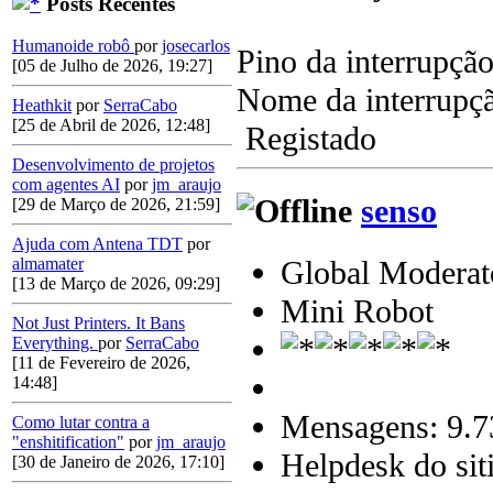
Posts Recentes
Humanoide robô
por
josecarlos
Pino da interrupção
[05 de Julho de 2026, 19:27]
Nome da interrupçã
Heathkit
por
SerraCabo
[25 de Abril de 2026, 12:48]
Registado
Desenvolvimento de projetos
com agentes AI
por
jm_araujo
senso
[29 de Março de 2026, 21:59]
Ajuda com Antena TDT
por
Global Moderat
almamater
[13 de Março de 2026, 09:29]
Mini Robot
Not Just Printers. It Bans
Everything.
por
SerraCabo
[11 de Fevereiro de 2026,
14:48]
Mensagens: 9.7
Como lutar contra a
"enshitification"
por
jm_araujo
Helpdesk do sit
[30 de Janeiro de 2026, 17:10]