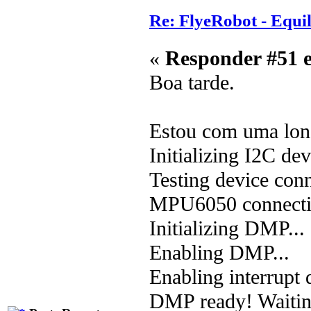
Re: FlyeRobot - Equi
«
Responder #51 
Boa tarde.
Estou com uma lon
Initializing I2C dev
Testing device conn
MPU6050 connectio
Initializing DMP...
Enabling DMP...
Enabling interrupt d
DMP ready! Waiting 