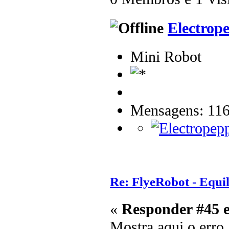
Electrop
Mini Robot
Mensagens: 11
Re: FlyeRobot - Equi
«
Responder #45 
Mostra aqui o erro.