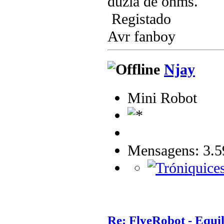
duzia de ohms.
Registado
Avr fanboy
Njay
Mini Robot
Mensagens: 3.5
Re: FlyeRobot - Equi