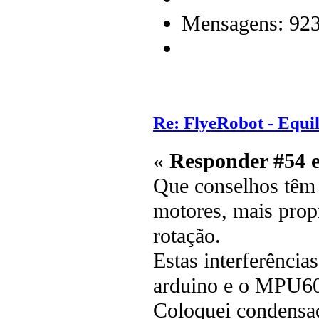
Mensagens: 92
Re: FlyeRobot - Equi
«
Responder #54 
Que conselhos têm p
motores, mais prop
rotação.
Estas interferência
arduino e o MPU6
Coloquei condensad