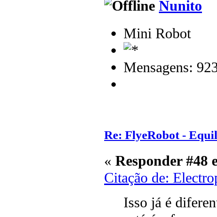
Nunito
Mini Robot
Mensagens: 92
Re: FlyeRobot - Equi
«
Responder #48 
Citação de: Electr
Isso já é difere