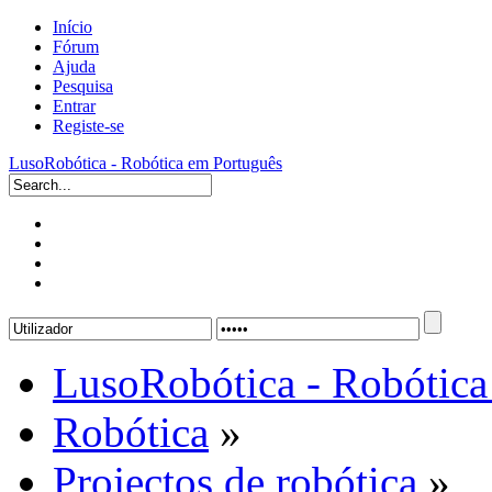
Início
Fórum
Ajuda
Pesquisa
Entrar
Registe-se
LusoRobótica - Robótica em Português
LusoRobótica - Robótica
Robótica
»
Projectos de robótica
»