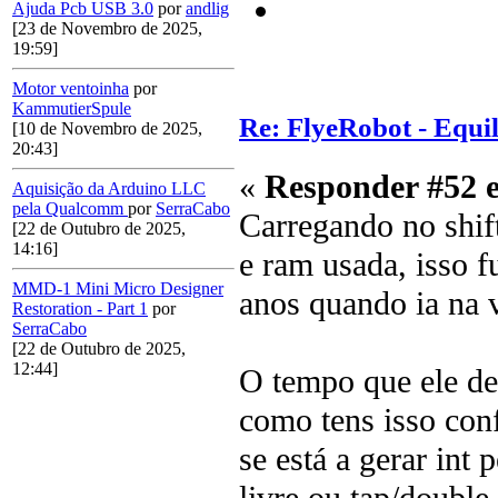
Ajuda Pcb USB 3.0
por
andlig
[23 de Novembro de 2025,
19:59]
Motor ventoinha
por
KammutierSpule
Re: FlyeRobot - Equi
[10 de Novembro de 2025,
20:43]
«
Responder #52 
Aquisição da Arduino LLC
pela Qualcomm
por
SerraCabo
Carregando no shif
[22 de Outubro de 2025,
14:16]
e ram usada, isso 
MMD-1 Mini Micro Designer
anos quando ia na 
Restoration - Part 1
por
SerraCabo
[22 de Outubro de 2025,
12:44]
O tempo que ele de
como tens isso con
se está a gerar int