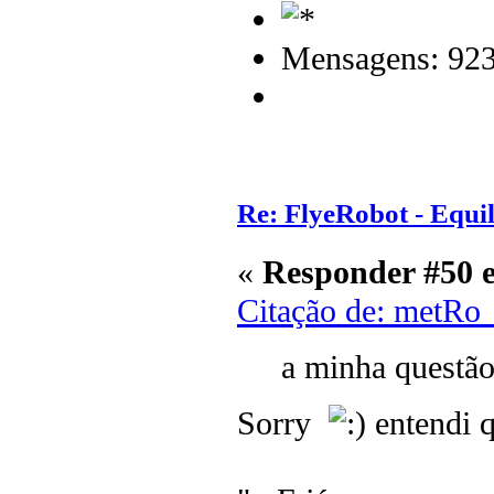
Mensagens: 92
Re: FlyeRobot - Equi
«
Responder #50 
Citação de: metRo
a minha questão 
Sorry
entendi q