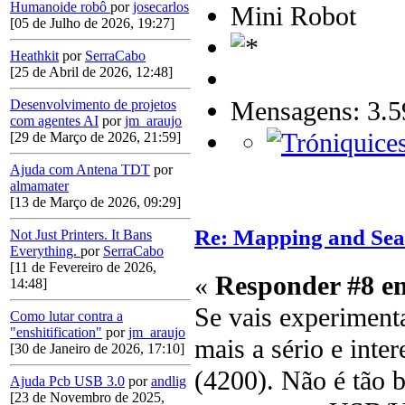
Humanoide robô
por
josecarlos
Mini Robot
[05 de Julho de 2026, 19:27]
Heathkit
por
SerraCabo
[25 de Abril de 2026, 12:48]
Mensagens: 3.5
Desenvolvimento de projetos
com agentes AI
por
jm_araujo
[29 de Março de 2026, 21:59]
Ajuda com Antena TDT
por
almamater
[13 de Março de 2026, 09:29]
Re: Mapping and Sea
Not Just Printers. It Bans
Everything.
por
SerraCabo
[11 de Fevereiro de 2026,
«
Responder #8 e
14:48]
Se vais experimen
Como lutar contra a
"enshitification"
por
jm_araujo
mais a sério e int
[30 de Janeiro de 2026, 17:10]
(4200). Não é tão b
Ajuda Pcb USB 3.0
por
andlig
[23 de Novembro de 2025,