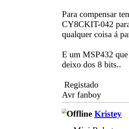
Para compensar t
CY8CKIT-042 para 
qualquer coisa á pa
E um MSP432 que p
deixo dos 8 bits..
Registado
Avr fanboy
Kristey