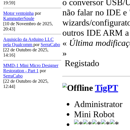
o conversor USB/UA
19:59]
não falar no IDE e
Motor ventoinha
por
KammutierSpule
wizards/configurat
[10 de Novembro de 2025,
20:43]
outros IDE ARM a u
Aquisição da Arduino LLC
«
Última modificaç
pela Qualcomm
por
SerraCabo
[22 de Outubro de 2025,
»
14:16]
Registado
MMD-1 Mini Micro Designer
Restoration - Part 1
por
SerraCabo
[22 de Outubro de 2025,
TigPT
12:44]
Administrator
Mini Robot