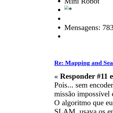
Mini Robot
Mensagens: 78
Re: Mapping and Sea
«
Responder #11 
Pois... sem encoders
missão impossível 
O algoritmo que eu 
SLAM, usava os enc