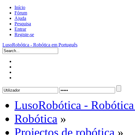
Início
Fórum
Ajuda
Pesquisa
Entrar
Registe-se
LusoRobótica - Robótica em Português
LusoRobótica - Robótica
Robótica
»
Projectos de robótica
»