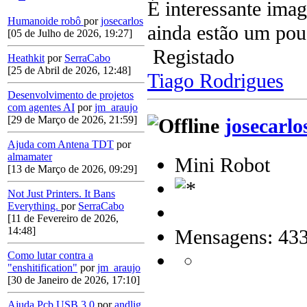
É interessante imag
Humanoide robô
por
josecarlos
ainda estão um pou
[05 de Julho de 2026, 19:27]
Registado
Heathkit
por
SerraCabo
[25 de Abril de 2026, 12:48]
Tiago Rodrigues
Desenvolvimento de projetos
com agentes AI
por
jm_araujo
[29 de Março de 2026, 21:59]
josecarlo
Ajuda com Antena TDT
por
almamater
Mini Robot
[13 de Março de 2026, 09:29]
Not Just Printers. It Bans
Everything.
por
SerraCabo
[11 de Fevereiro de 2026,
14:48]
Mensagens: 43
Como lutar contra a
"enshitification"
por
jm_araujo
[30 de Janeiro de 2026, 17:10]
Ajuda Pcb USB 3.0
por
andlig