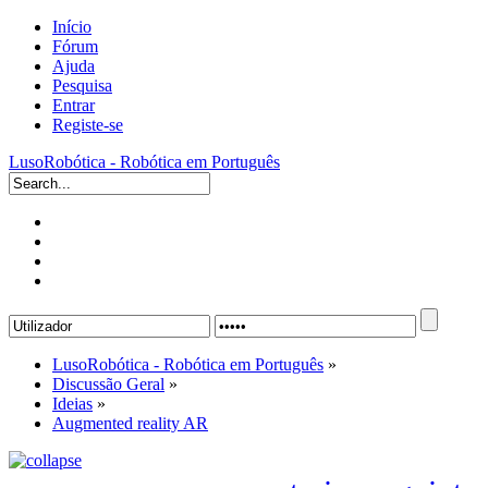
Início
Fórum
Ajuda
Pesquisa
Entrar
Registe-se
LusoRobótica - Robótica em Português
LusoRobótica - Robótica em Português
»
Discussão Geral
»
Ideias
»
Augmented reality AR