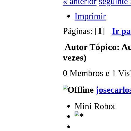
« anterior
seguinte 
Imprimir
Páginas: [
1
]
Ir p
Autor
Tópico: Au
vezes)
0 Membros e 1 Visit
josecarlo
Mini Robot