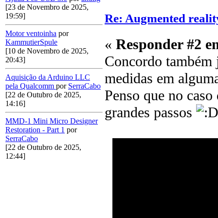
[23 de Novembro de 2025,
Re: Augmented reali
19:59]
Motor ventoinha
por
«
Responder #2 e
KammutierSpule
[10 de Novembro de 2025,
Concordo também já
20:43]
medidas em alguma
Aquisição da Arduino LLC
pela Qualcomm
por
SerraCabo
Penso que no caso 
[22 de Outubro de 2025,
14:16]
grandes passos
MMD-1 Mini Micro Designer
Restoration - Part 1
por
SerraCabo
[22 de Outubro de 2025,
12:44]