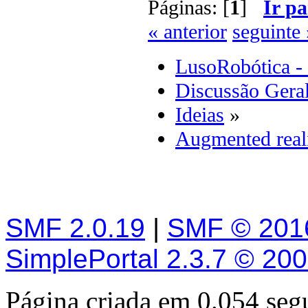
Páginas: [
1
]
Ir pa
« anterior
seguinte 
LusoRobótica -
Discussão Gera
Ideias
»
Augmented real
SMF 2.0.19
|
SMF © 201
SimplePortal 2.3.7 © 20
Página criada em 0.054 se