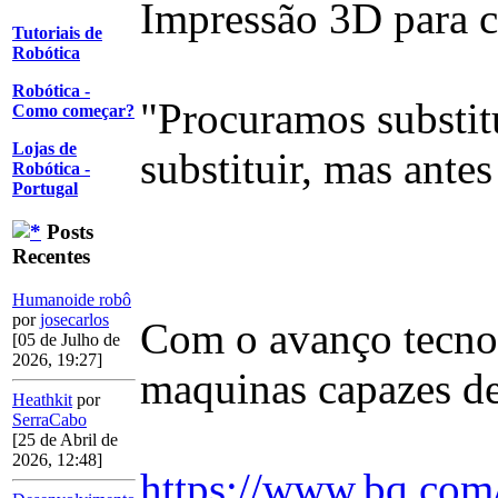
Impressão 3D para cr
Tutoriais de
Robótica
Robótica -
"Procuramos substitu
Como começar?
Lojas de
substituir, mas antes
Robótica -
Portugal
Posts
Recentes
Humanoide robô
por
josecarlos
Com o avanço tecnol
[05 de Julho de
2026, 19:27]
maquinas capazes d
Heathkit
por
SerraCabo
[25 de Abril de
2026, 12:48]
https://www.bq.com