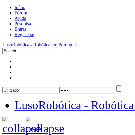
Início
Fórum
Ajuda
Pesquisa
Entrar
Registe-se
LusoRobótica - Robótica em Português
LusoRobótica - Robótica