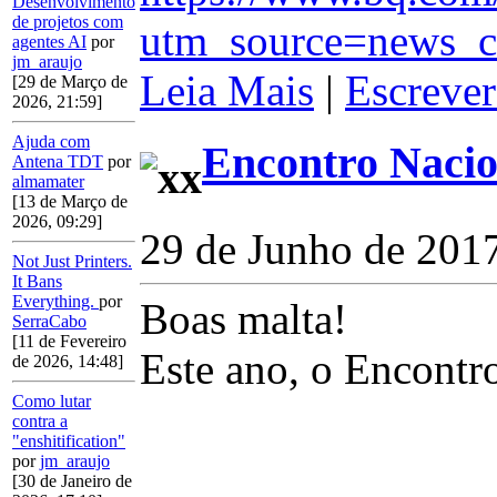
Desenvolvimento
de projetos com
utm_source=news_c
agentes AI
por
jm_araujo
Leia Mais
|
Escrever
[29 de Março de
2026, 21:59]
Ajuda com
Encontro Nacio
Antena TDT
por
almamater
[13 de Março de
2026, 09:29]
29 de Junho de 201
Not Just Printers.
It Bans
Everything.
por
Boas malta!
SerraCabo
[11 de Fevereiro
Este ano, o Encontr
de 2026, 14:48]
Como lutar
contra a
"enshitification"
por
jm_araujo
[30 de Janeiro de