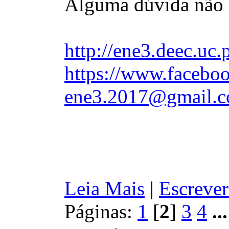
Alguma dúvida não 
http://ene3.deec.uc.
https://www.faceboo
ene3.2017@gmail.
Leia Mais
|
Escrever
Páginas:
1
[
2
]
3
4
..