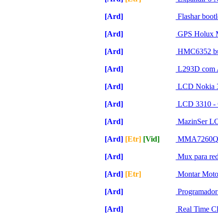
[Ard]
[Etr]
[Vid]
[Ser]
Flashar boot
[Ard]
[Etr]
[Vid]
[Ser]
GPS Holux M
[Ard]
[Etr]
[Vid]
[Ser]
HMC6352 búss
[Ard]
[Etr]
[Vid]
[Ser]
L293D com 
[Ard]
[Etr]
[Vid]
[Ser]
LCD Nokia 3
[Ard]
[Etr]
[Vid]
[Ser]
LCD 3310 - O
[Ard]
[Etr]
[Vid]
[Ser]
MazinSer L
[Ard]
[Etr]
[Vid]
[Ser]
MMA7260Q Ac
[Ard]
[Etr]
[Vid]
[Ser]
Mux para red
[Ard]
[Etr]
[Vid]
[Ser]
Montar Motor
[Ard]
[Etr]
[Vid]
[Ser]
Programador 
[Ard]
[Etr]
[Vid]
[Ser]
Real Time C