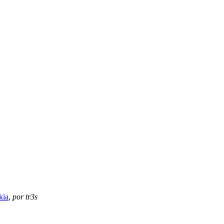
kia
,
por tr3s