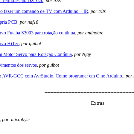
 Termo-estato DS1620
,
por tr3s
o fazer um comando de TV com Arduino + IR
,
por tr3s
ópria PCB
,
por naf18
rvo Futaba S3003 para rotação contínua
,
por andnobre
rvo HiTec
,
por guibot
m Motor Servo para Rotação Contínua
,
por Njay
imentos dos servos
,
por guibot
ao AVR-GCC com AvrStudio. Como programar em C no Arduino.
,
por 
-----------------------------------------------------------
Extras
,
por microbyte