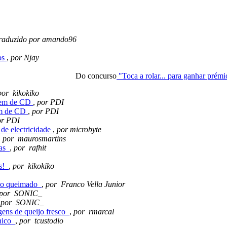
traduzido por amando96
os
,
por Njay
Do concurso
"Toca a rolar... para ganhar prém
por kikokiko
gem de CD
,
por PDI
em de CD
,
por PDI
or PDI
de electricidade
,
por microbyte
,
por maurosmartins
ras
,
por rafhit
is!
,
por kikokiko
ido queimado
,
por Franco Vella Junior
por SONIC_
,
por SONIC_
agens de queijo fresco
,
por rmarcal
énico
,
por tcustodio