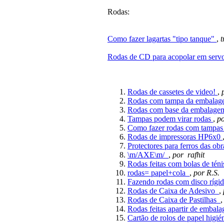
Rodas
:
Como fazer lagartas "tipo tanque"
,
Rodas de CD para acopolar em serv
Rodas de cassetes de video!
,
Rodas com tampa da embala
Rodas com base da embalag
Tampas podem virar rodas
,
p
Como fazer rodas com tampas 
Rodas de impressoras HP6x0
Protectores para ferros das ob
\m/AXE\m/
,
por rafhit
Rodas feitas com bolas de tén
rodas= papel+cola
,
por R.S.
Fazendo rodas com disco ríg
Rodas de Caixa de Adesivo
,
Rodas de Caixa de Pastilhas
Rodas feitas apartir de embal
Cartão de rolos de papel higi