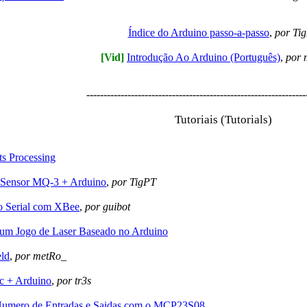
Índice do Arduino passo-a-passo
,
por Ti
[Vid]
Introdução Ao Arduino (Português)
,
por 
----------------------------------------------------------------
Tutoriais (Tutorials)
s Processing
 Sensor MQ-3 + Arduino
,
por TigPT
 Serial com XBee
,
por guibot
um Jogo de Laser Baseado no Arduino
eld
,
por metRo_
 + Arduino
,
por tr3s
Numero de Entradas e Saidas com o MCP23S08