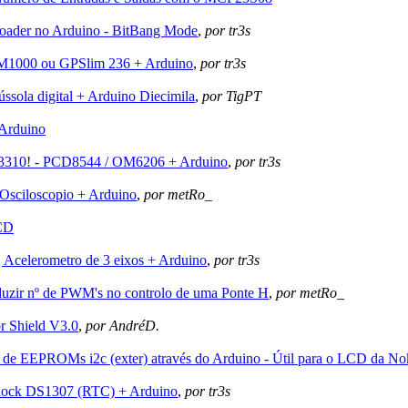
loader no Arduino - BitBang Mode
,
por tr3s
1000 ou GPSlim 236 + Arduino
,
por tr3s
ola digital + Arduino Diecimila
,
por TigPT
Arduino
310! - PCD8544 / OM6206 + Arduino
,
por tr3s
sciloscopio + Arduino
,
por metRo_
CD
elerometro de 3 eixos + Arduino
,
por tr3s
uzir nº de PWM's no controlo de uma Ponte H
,
por metRo_
 Shield V3.0
,
por AndréD.
de EEPROMs i2c (exter) através do Arduino - Útil para o LCD da No
lock DS1307 (RTC) + Arduino
,
por tr3s