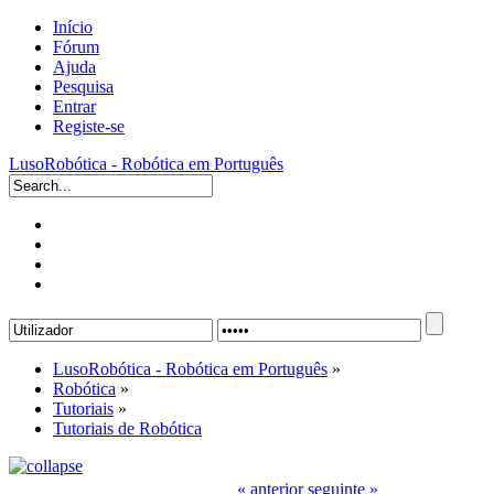
Início
Fórum
Ajuda
Pesquisa
Entrar
Registe-se
LusoRobótica - Robótica em Português
LusoRobótica - Robótica em Português
»
Robótica
»
Tutoriais
»
Tutoriais de Robótica
« anterior
seguinte »