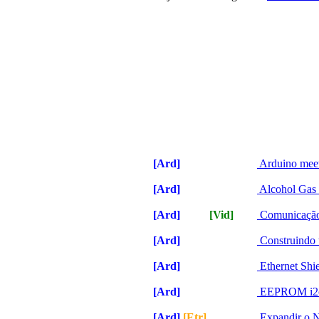
[Ard]
[Etr]
[Vid]
[Ser]
Arduino meet
[Ard]
[Etr]
[Vid]
[Ser]
Alcohol Gas
[Ard]
[Etr]
[Vid]
[Ser]
Comunicação
[Ard]
[Etr]
[Vid]
[Ser]
Construindo 
[Ard]
[Etr]
[Vid]
[Ser]
Ethernet Shi
[Ard]
[Etr]
[Vid]
[Ser]
EEPROM i2c
[Ard]
[Etr]
[Vid]
[Ser]
Expandir o 