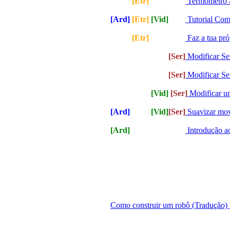
[Ard]
[Etr]
[Vid]
[Ser]
Termómetro /
[Ard]
[Etr]
[Vid]
[Ser]
Tutorial Com
[Ard]
[Etr]
[Vid]
[Ser]
Faz a tua pr
[Ard]
[Etr]
[Vid]
[Ser]
Modificar Se
[Ard]
[Etr]
[Vid]
[Ser]
Modificar Se
[Ard]
[Etr]
[Vid]
[Ser]
Modificar u
[Ard]
[Etr]
[Vid]
[Ser]
Suavizar mov
[Ard]
[Etr]
[Vid]
[Ser]
Introdução 
Como construir um robô (Tradução)