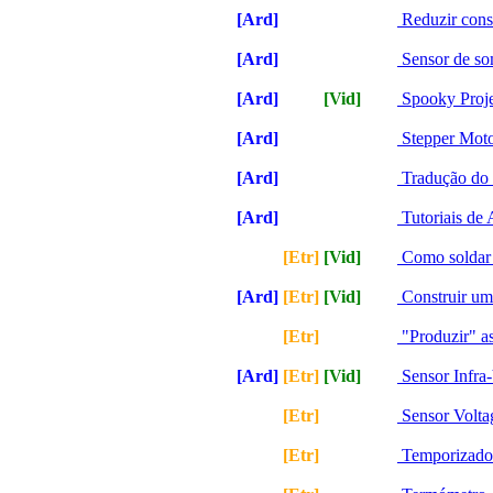
[Ard]
[Etr]
[Vid]
[Ser]
Reduzir con
[Ard]
[Etr]
[Vid]
[Ser]
Sensor de s
[Ard]
[Etr]
[Vid]
[Ser]
Spooky Proje
[Ard]
[Etr]
[Vid]
[Ser]
Stepper Moto
[Ard]
[Etr]
[Vid]
[Ser]
Tradução do 
[Ard]
[Etr]
[Vid]
[Ser]
Tutoriais de
[Ard]
[Etr]
[Vid]
[Ser]
Como soldar
[Ard]
[Etr]
[Vid]
[Ser]
Construir um
[Ard]
[Etr]
[Vid]
[Ser]
"Produzir" a
[Ard]
[Etr]
[Vid]
[Ser]
Sensor Infra
[Ard]
[Etr]
[Vid]
[Ser]
Sensor Volta
[Ard]
[Etr]
[Vid]
[Ser]
Temporizad