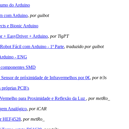
sumo do Arduino
om com Arduino
,
por guibot
cts e Bionic Arduino
r + EasyDriver + Arduino
,
por TigPT
Robot Fácil com Arduino - 1ª Parte
,
traduzido por guibot
 Arduino - ENG
 componentes SMD
 Sensor de próximidade de Infravermelhos por 0€
,
por tr3s
s próprias PCB's
-Vermelho para Proximidade e Reflexão da Luz
,
por metRo_
gem Analógico
,
por iCAR
or HEF4528
,
por metRo_