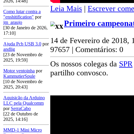
2026, 14:48]
Leia Mais
|
Escrever come
Como lutar contra a
"enshitification"
por
Primeiro campeonat
jm_araujo
[30 de Janeiro de 2026,
17:10]
14 de Fevereiro de 2018, 
Ajuda Pcb USB 3.0
por
97657 | Comentários: 0
andlig
[23 de Novembro de
2025, 19:59]
Os nossos colegas da
SPR
Motor ventoinha
por
partilho convosco.
KammutierSpule
[10 de Novembro de
2025, 20:43]
Aquisição da Arduino
LLC pela Qualcomm
por
SerraCabo
[22 de Outubro de
2025, 14:16]
MMD-1 Mini Micro