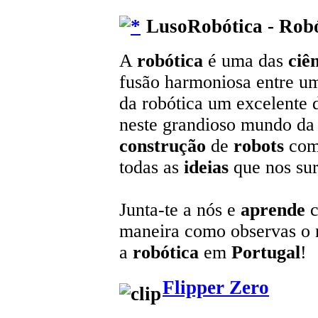
LusoRobótica - Robó
A
robótica
é uma das
ciê
fusão harmoniosa entre u
da robótica um excelente 
neste grandioso mundo da t
construção
de
robots
com
todas as
ideias
que nos sur
Junta-te a nós e
aprende
c
maneira como observas o
a
robótica
em
Portugal
!
Flipper Zero