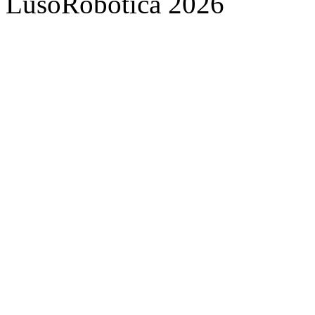
LusoRobótica 2026