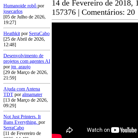
14 de Fevereiro de 2018, 
Humanoide robô
por
157376 | Comentários: 20
josecarlos
[05 de Julho de 2026,
19:27]
Heathkit
por
SerraCabo
[25 de Abril de 2026,
12:48]
Desenvolvimento de
projetos com agentes AI
por
jm_araujo
[29 de Março de 2026,
21:59]
Ajuda com Antena
TDT
por
almamater
[13 de Março de 2026,
09:29]
Not Just Printers. It
Bans Everything.
por
SerraCabo
[11 de Fevereiro de