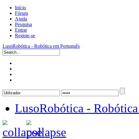
Início
Fórum
Ajuda
Pesquisa
Entrar
Registe-se
LusoRobótica - Robótica em Português
LusoRobótica - Robótica