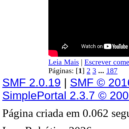
Leia Mais
|
Escrever come
Páginas: [
1
]
2
3
...
187
SMF 2.0.19
|
SMF © 201
SimplePortal 2.3.7 © 20
Página criada em 0.062 se