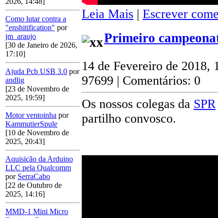
2026, 14:48]
Leia Mais
|
Escrever come
Como lutar contra a
"enshitification"
por
Primeiro campeonat
jm_araujo
[30 de Janeiro de 2026,
17:10]
14 de Fevereiro de 2018, 
Ajuda Pcb USB 3.0
por
97699 | Comentários: 0
andlig
[23 de Novembro de
2025, 19:59]
Os nossos colegas da
SPR
Motor ventoinha
por
partilho convosco.
KammutierSpule
[10 de Novembro de
2025, 20:43]
Aquisição da Arduino
LLC pela Qualcomm
por
SerraCabo
[22 de Outubro de
2025, 14:16]
MMD-1 Mini Micro