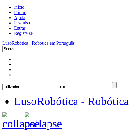
Início
Fórum
Ajuda
Pesquisa
Entrar
Registe-se
LusoRobótica - Robótica em Português
LusoRobótica - Robótica