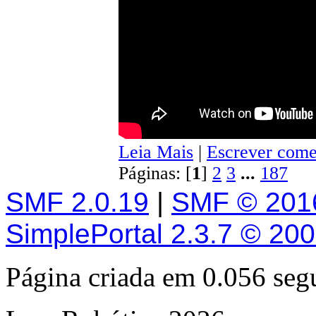
Leia Mais
|
Escrever come
Páginas: [
1
]
2
3
...
187
SMF 2.0.19
|
SMF © 201
SimplePortal 2.3.7 © 20
Página criada em 0.056 se