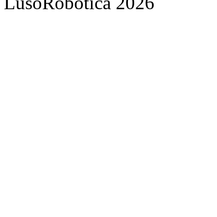
LusoRobótica 2026