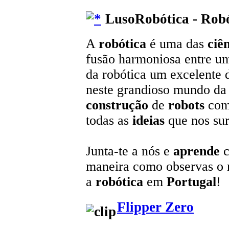
LusoRobótica - Robó
A
robótica
é uma das
ciê
fusão harmoniosa entre u
da robótica um excelente 
neste grandioso mundo da t
construção
de
robots
com
todas as
ideias
que nos sur
Junta-te a nós e
aprende
c
maneira como observas o
a
robótica
em
Portugal
!
Flipper Zero