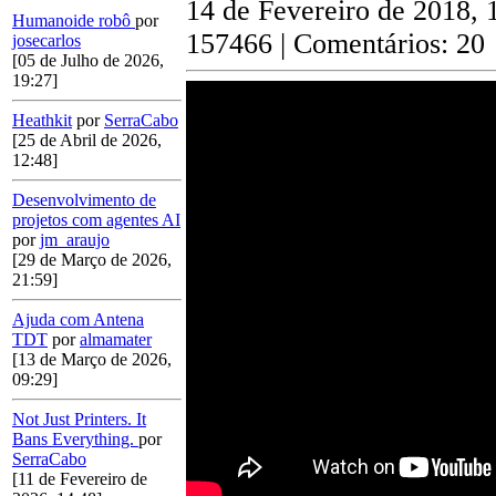
14 de Fevereiro de 2018, 
Humanoide robô
por
157466 | Comentários: 20
josecarlos
[05 de Julho de 2026,
19:27]
Heathkit
por
SerraCabo
[25 de Abril de 2026,
12:48]
Desenvolvimento de
projetos com agentes AI
por
jm_araujo
[29 de Março de 2026,
21:59]
Ajuda com Antena
TDT
por
almamater
[13 de Março de 2026,
09:29]
Not Just Printers. It
Bans Everything.
por
SerraCabo
[11 de Fevereiro de