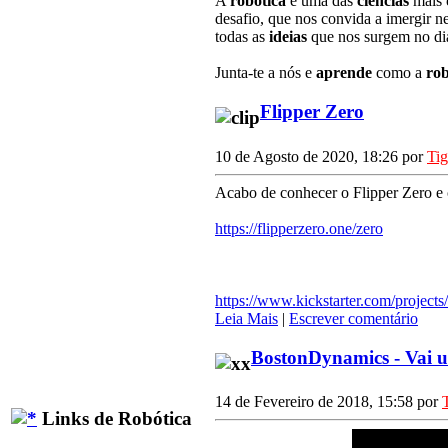
A
robótica
é uma das
ciências
mais
desafio, que nos convida a imergir n
todas as
ideias
que nos surgem no dia
Junta-te a nós e
aprende
como a
rob
Flipper Zero
10 de Agosto de 2020, 18:26 por
Ti
Acabo de conhecer o Flipper Zero e c
https://flipperzero.one/zero
https://www.kickstarter.com/projects
Leia Mais
|
Escrever comentário
BostonDynamics - Vai
14 de Fevereiro de 2018, 15:58 por
Links de Robótica