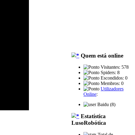
Quem está online
Visitantes: 578
Spiders: 8
Escondidos: 0
Membros: 0
Utilizadores
Online
:
Baidu (8)
Estatística
LusoRobótica
Total de