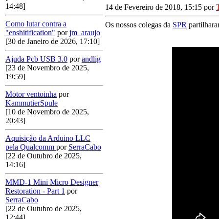
14:48]
14 de Fevereiro de 2018, 15:15 por
Como lutar contra a
Os nossos colegas da
SPR
partilhara
"enshitification"
por
jm_araujo
[30 de Janeiro de 2026, 17:10]
Ajuda Pcb USB 3.0
por
andlig
[23 de Novembro de 2025,
19:59]
Motor ventoinha
por
KammutierSpule
[10 de Novembro de 2025,
20:43]
Aquisição da Arduino LLC
pela Qualcomm
por
SerraCabo
[22 de Outubro de 2025,
14:16]
MMD-1 Mini Micro Designer
Restoration - Part 1
por
SerraCabo
[22 de Outubro de 2025,
12:44]