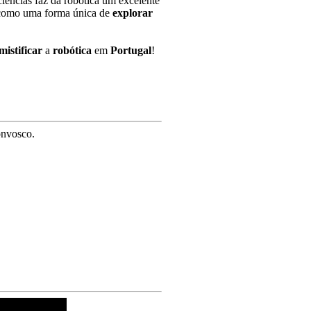
iências faz da robótica um excelente
omo uma forma única de
explorar
mistificar
a
robótica
em
Portugal
!
onvosco.