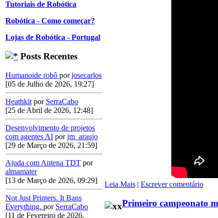
Tutoriais de Robótica
Robótica - Como começar?
Lojas de Robótica - Portugal
Posts Recentes
Humanoide robô
por
josecarlos
[05 de Julho de 2026, 19:27]
Heathkit
por
SerraCabo
[25 de Abril de 2026, 12:48]
Desenvolvimento de projetos
com agentes AI
por
jm_araujo
[29 de Março de 2026, 21:59]
Ajuda com Antena TDT
por
almamater
[13 de Março de 2026, 09:29]
Leia Mais
|
Escrever comentário
Not Just Printers. It Bans
Primeiro campeonato mu
Everything.
por
SerraCabo
[11 de Fevereiro de 2026,