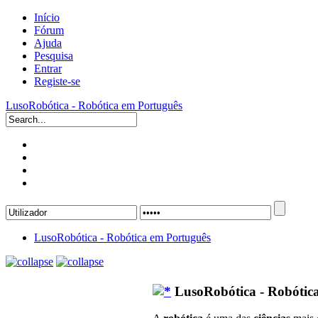
Início
Fórum
Ajuda
Pesquisa
Entrar
Registe-se
LusoRobótica - Robótica em Português
LusoRobótica - Robótica em Português
LusoRobótica - Robótic