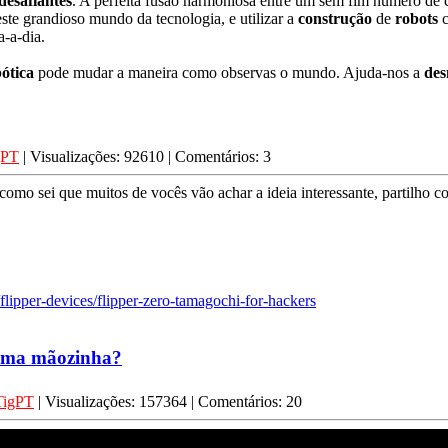
desafiantes
. A perfeita fusão harmoniosa entre um sem fim número de c
este grandioso mundo da tecnologia, e utilizar a
construção
de
robots
c
-a-dia.
ótica
pode mudar a maneira como observas o mundo. Ajuda-nos a
des
gPT
| Visualizações: 92610 | Comentários: 3
omo sei que muitos de vocês vão achar a ideia interessante, partilho c
/flipper-devices/flipper-zero-tamagochi-for-hackers
 uma mãozinha?
TigPT
| Visualizações: 157364 | Comentários: 20