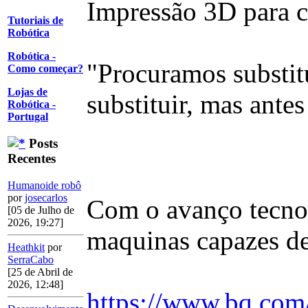
Impressão 3D para cr
Tutoriais de
Robótica
Robótica -
"Procuramos substitu
Como começar?
Lojas de
substituir, mas antes
Robótica -
Portugal
Posts
Recentes
Humanoide robô
por
josecarlos
Com o avanço tecnol
[05 de Julho de
2026, 19:27]
maquinas capazes d
Heathkit
por
SerraCabo
[25 de Abril de
2026, 12:48]
https://www.bq.com