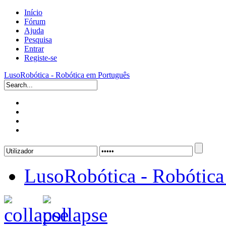
Início
Fórum
Ajuda
Pesquisa
Entrar
Registe-se
LusoRobótica - Robótica em Português
LusoRobótica - Robótica