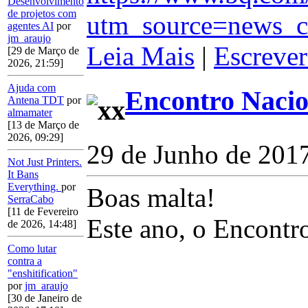
Desenvolvimento
de projetos com
utm_source=news_c
agentes AI
por
jm_araujo
Leia Mais
|
Escrever
[29 de Março de
2026, 21:59]
Ajuda com
Encontro Nacio
Antena TDT
por
almamater
[13 de Março de
2026, 09:29]
29 de Junho de 201
Not Just Printers.
It Bans
Everything.
por
Boas malta!
SerraCabo
[11 de Fevereiro
Este ano, o Encontr
de 2026, 14:48]
Como lutar
contra a
"enshitification"
por
jm_araujo
[30 de Janeiro de