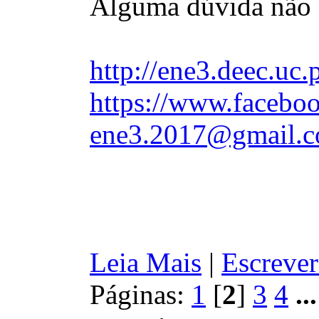
Alguma dúvida não 
http://ene3.deec.uc.
https://www.faceboo
ene3.2017@gmail.
Leia Mais
|
Escrever
Páginas:
1
[
2
]
3
4
..