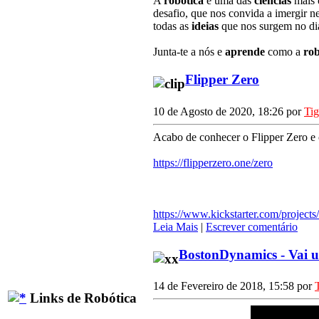
A
robótica
é uma das
ciências
mais
desafio, que nos convida a imergir n
todas as
ideias
que nos surgem no dia
Junta-te a nós e
aprende
como a
rob
Flipper Zero
10 de Agosto de 2020, 18:26 por
Ti
Acabo de conhecer o Flipper Zero e c
https://flipperzero.one/zero
https://www.kickstarter.com/projects
Leia Mais
|
Escrever comentário
BostonDynamics - Vai
14 de Fevereiro de 2018, 15:58 por
Links de Robótica