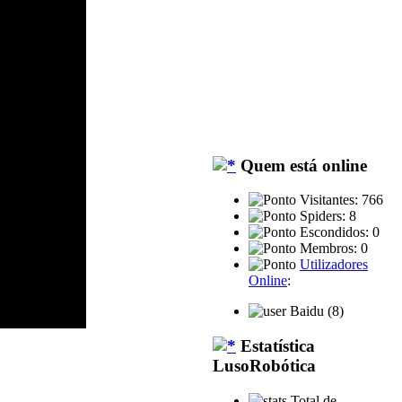
Quem está online
Visitantes: 766
Spiders: 8
Escondidos: 0
Membros: 0
Utilizadores
Online
:
Baidu (8)
Estatística
LusoRobótica
Total de