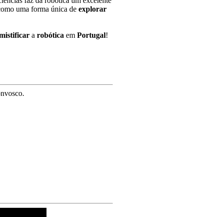
iências faz da robótica um excelente
omo uma forma única de
explorar
mistificar
a
robótica
em
Portugal
!
onvosco.