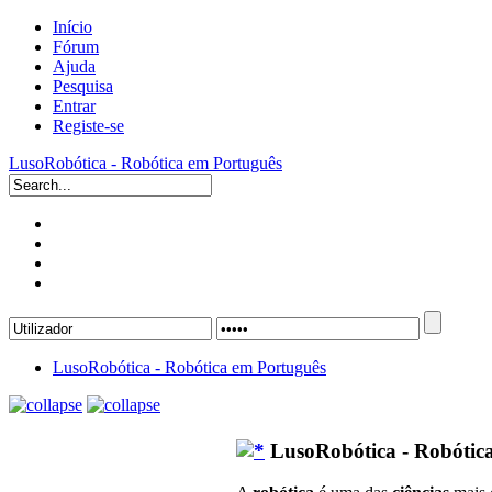
Início
Fórum
Ajuda
Pesquisa
Entrar
Registe-se
LusoRobótica - Robótica em Português
LusoRobótica - Robótica em Português
LusoRobótica - Robótic