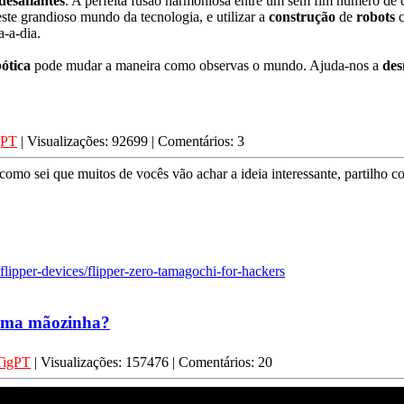
desafiantes
. A perfeita fusão harmoniosa entre um sem fim número de c
este grandioso mundo da tecnologia, e utilizar a
construção
de
robots
c
-a-dia.
ótica
pode mudar a maneira como observas o mundo. Ajuda-nos a
des
gPT
| Visualizações: 92699 | Comentários: 3
omo sei que muitos de vocês vão achar a ideia interessante, partilho c
/flipper-devices/flipper-zero-tamagochi-for-hackers
 uma mãozinha?
TigPT
| Visualizações: 157476 | Comentários: 20