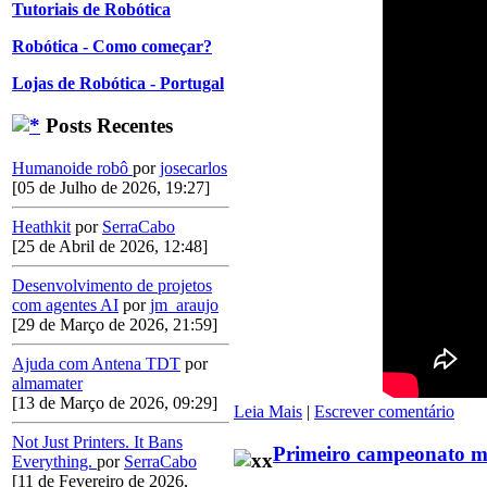
Tutoriais de Robótica
Robótica - Como começar?
Lojas de Robótica - Portugal
Posts Recentes
Humanoide robô
por
josecarlos
[05 de Julho de 2026, 19:27]
Heathkit
por
SerraCabo
[25 de Abril de 2026, 12:48]
Desenvolvimento de projetos
com agentes AI
por
jm_araujo
[29 de Março de 2026, 21:59]
Ajuda com Antena TDT
por
almamater
[13 de Março de 2026, 09:29]
Leia Mais
|
Escrever comentário
Not Just Printers. It Bans
Primeiro campeonato mu
Everything.
por
SerraCabo
[11 de Fevereiro de 2026,