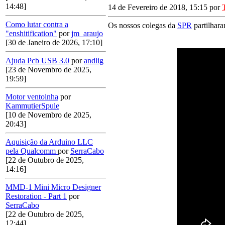
14:48]
14 de Fevereiro de 2018, 15:15 por
Como lutar contra a
Os nossos colegas da
SPR
partilhara
"enshitification"
por
jm_araujo
[30 de Janeiro de 2026, 17:10]
Ajuda Pcb USB 3.0
por
andlig
[23 de Novembro de 2025,
19:59]
Motor ventoinha
por
KammutierSpule
[10 de Novembro de 2025,
20:43]
Aquisição da Arduino LLC
pela Qualcomm
por
SerraCabo
[22 de Outubro de 2025,
14:16]
MMD-1 Mini Micro Designer
Restoration - Part 1
por
SerraCabo
[22 de Outubro de 2025,
12:44]