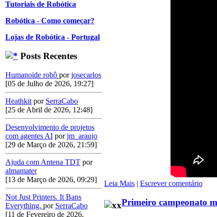
Tutoriais de Robótica
Robótica - Como começar?
Lojas de Robótica - Portugal
Posts Recentes
Humanoide robô
por
josecarlos
[05 de Julho de 2026, 19:27]
Heathkit
por
SerraCabo
[25 de Abril de 2026, 12:48]
Desenvolvimento de projetos
com agentes AI
por
jm_araujo
[29 de Março de 2026, 21:59]
Ajuda com Antena TDT
por
almamater
[13 de Março de 2026, 09:29]
Leia Mais
|
Escrever comentário
Not Just Printers. It Bans
Primeiro campeonato mu
Everything.
por
SerraCabo
[11 de Fevereiro de 2026,