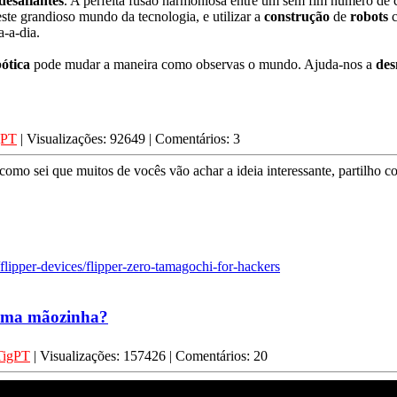
desafiantes
. A perfeita fusão harmoniosa entre um sem fim número de c
este grandioso mundo da tecnologia, e utilizar a
construção
de
robots
c
-a-dia.
ótica
pode mudar a maneira como observas o mundo. Ajuda-nos a
des
gPT
| Visualizações: 92649 | Comentários: 3
omo sei que muitos de vocês vão achar a ideia interessante, partilho c
/flipper-devices/flipper-zero-tamagochi-for-hackers
 uma mãozinha?
TigPT
| Visualizações: 157426 | Comentários: 20