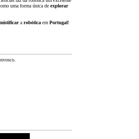
iências faz da robótica um excelente
omo uma forma única de
explorar
mistificar
a
robótica
em
Portugal
!
onvosco.