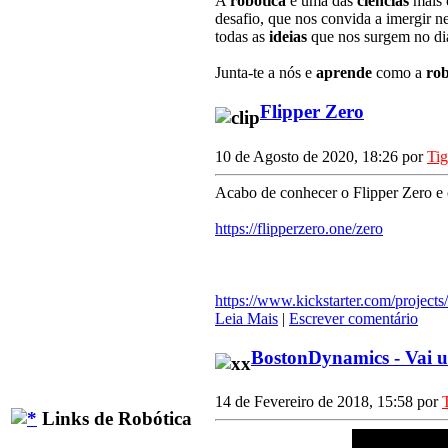
A
robótica
é uma das
ciências
mais
desafio, que nos convida a imergir n
todas as
ideias
que nos surgem no dia
Junta-te a nós e
aprende
como a
rob
Flipper Zero
10 de Agosto de 2020, 18:26 por
Ti
Acabo de conhecer o Flipper Zero e c
https://flipperzero.one/zero
https://www.kickstarter.com/projects
Leia Mais
|
Escrever comentário
BostonDynamics - Vai
14 de Fevereiro de 2018, 15:58 por
Links de Robótica