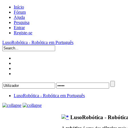
Início
Fórum
Ajuda
Pesquisa
Entrar
Registe-se
LusoRobótica - Robótica em Português
LusoRobótica - Robótica em Português
LusoRobótica - Robótic