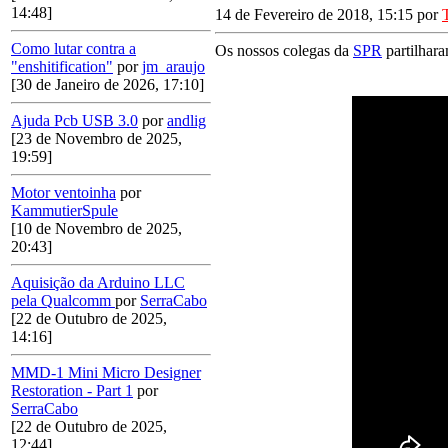
14:48]
14 de Fevereiro de 2018, 15:15 por
Como lutar contra a
Os nossos colegas da
SPR
partilhara
"enshitification"
por
jm_araujo
[30 de Janeiro de 2026, 17:10]
Ajuda Pcb USB 3.0
por
andlig
[23 de Novembro de 2025,
19:59]
Motor ventoinha
por
KammutierSpule
[10 de Novembro de 2025,
20:43]
Aquisição da Arduino LLC
pela Qualcomm
por
SerraCabo
[22 de Outubro de 2025,
14:16]
MMD-1 Mini Micro Designer
Restoration - Part 1
por
SerraCabo
[22 de Outubro de 2025,
12:44]