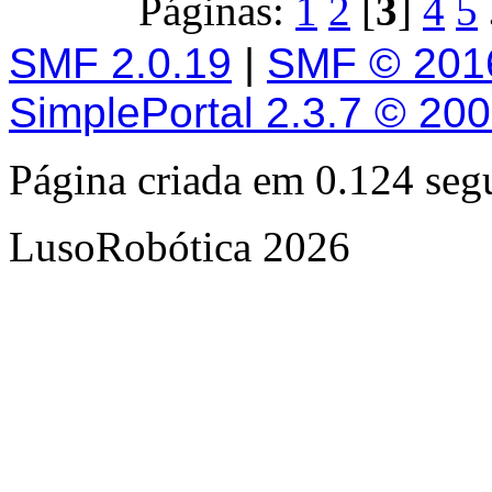
Páginas:
1
2
[
3
]
4
5
SMF 2.0.19
|
SMF © 201
SimplePortal 2.3.7 © 20
Página criada em 0.124 se
LusoRobótica 2026