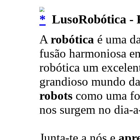
LusoRobótica - 
A
robótica
é uma d
fusão harmoniosa en
robótica um excelent
grandioso mundo da t
robots
como uma fo
nos surgem no dia-a
Junta-te a nós e
apr