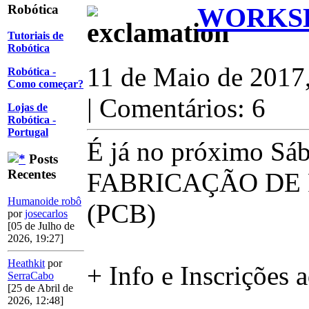
Robótica
WORKSH
Tutoriais de
Robótica
11 de Maio de 2017
Robótica -
Como começar?
| Comentários: 6
Lojas de
Robótica -
Portugal
É já no próximo Sá
Posts
Recentes
FABRICAÇÃO DE 
Humanoide robô
(PCB)
por
josecarlos
[05 de Julho de
2026, 19:27]
Heathkit
por
+ Info e Inscrições 
SerraCabo
[25 de Abril de
2026, 12:48]