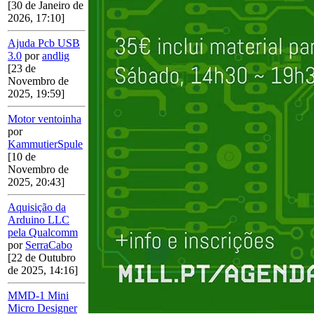
[30 de Janeiro de
2026, 17:10]
Ajuda Pcb USB
3.0
por
andlig
[23 de
Novembro de
2025, 19:59]
Motor ventoinha
por
KammutierSpule
[10 de
Novembro de
2025, 20:43]
Aquisição da
Arduino LLC
pela Qualcomm
por
SerraCabo
[22 de Outubro
de 2025, 14:16]
MMD-1 Mini
Micro Designer