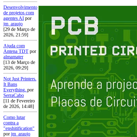
Desenvolvimento
de projetos com
agentes AI
por
jm_araujo
[29 de Março de
2026, 21:59]
Ajuda com
Antena TDT
por
almamater
[13 de Março de
2026, 09:29]
Not Just Printers.
It Bans
Everything.
por
SerraCabo
[11 de Fevereiro
de 2026, 14:48]
Como lutar
contra a
"enshitification"
por
jm_araujo