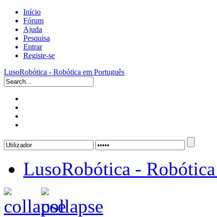
Início
Fórum
Ajuda
Pesquisa
Entrar
Registe-se
LusoRobótica - Robótica em Português
LusoRobótica - Robótica