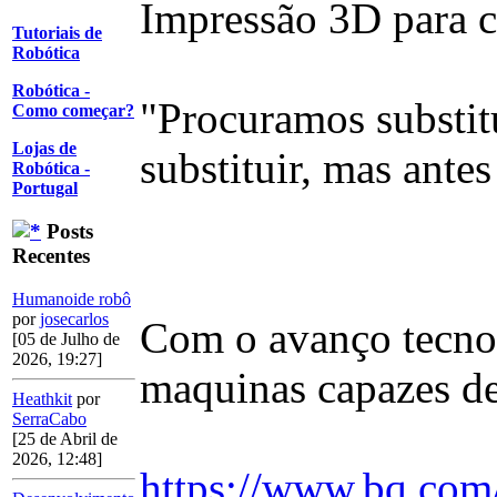
Impressão 3D para cr
Tutoriais de
Robótica
Robótica -
"Procuramos substitu
Como começar?
Lojas de
substituir, mas antes
Robótica -
Portugal
Posts
Recentes
Humanoide robô
por
josecarlos
Com o avanço tecnol
[05 de Julho de
2026, 19:27]
maquinas capazes d
Heathkit
por
SerraCabo
[25 de Abril de
2026, 12:48]
https://www.bq.com