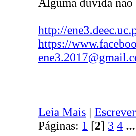
Alguma dúvida não 
http://ene3.deec.uc.
https://www.faceboo
ene3.2017@gmail.
Leia Mais
|
Escrever
Páginas:
1
[
2
]
3
4
..