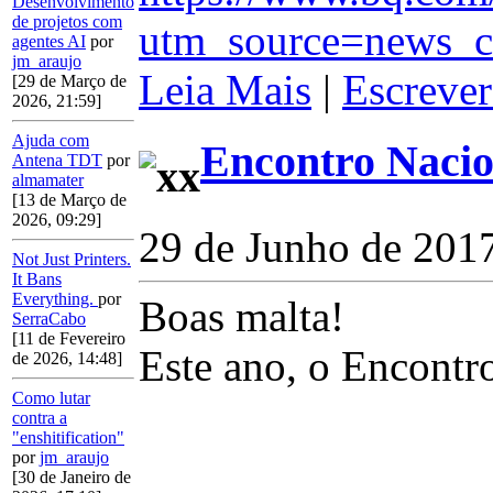
Desenvolvimento
de projetos com
utm_source=news_c
agentes AI
por
jm_araujo
Leia Mais
|
Escrever
[29 de Março de
2026, 21:59]
Ajuda com
Encontro Nacio
Antena TDT
por
almamater
[13 de Março de
2026, 09:29]
29 de Junho de 201
Not Just Printers.
It Bans
Everything.
por
Boas malta!
SerraCabo
[11 de Fevereiro
Este ano, o Encontr
de 2026, 14:48]
Como lutar
contra a
"enshitification"
por
jm_araujo
[30 de Janeiro de