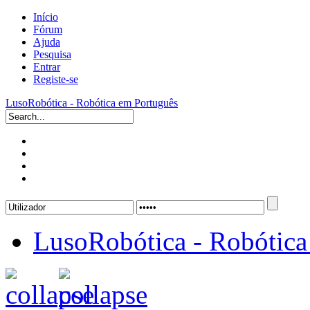
Início
Fórum
Ajuda
Pesquisa
Entrar
Registe-se
LusoRobótica - Robótica em Português
LusoRobótica - Robótica