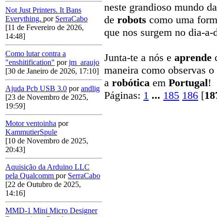
neste grandioso mundo da 
Not Just Printers. It Bans
de
robots
como uma form
Everything.
por
SerraCabo
[11 de Fevereiro de 2026,
que nos surgem no dia-a-d
14:48]
Como lutar contra a
Junta-te a nós e
aprende
"enshitification"
por
jm_araujo
maneira como observas o
[30 de Janeiro de 2026, 17:10]
a
robótica
em
Portugal
!
Ajuda Pcb USB 3.0
por
andlig
Páginas:
1
...
185
186
[
18
[23 de Novembro de 2025,
19:59]
Motor ventoinha
por
KammutierSpule
[10 de Novembro de 2025,
20:43]
Aquisição da Arduino LLC
pela Qualcomm
por
SerraCabo
[22 de Outubro de 2025,
14:16]
MMD-1 Mini Micro Designer