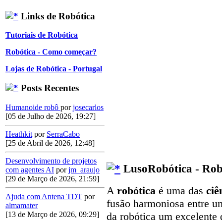
Links de Robótica
Tutoriais de Robótica
Robótica - Como começar?
Lojas de Robótica - Portugal
Posts Recentes
Humanoide robô
por
josecarlos
[05 de Julho de 2026, 19:27]
Heathkit
por
SerraCabo
[25 de Abril de 2026, 12:48]
Desenvolvimento de projetos
LusoRobótica - Rob
com agentes AI
por
jm_araujo
[29 de Março de 2026, 21:59]
A
robótica
é uma das
ciê
Ajuda com Antena TDT
por
fusão harmoniosa entre u
almamater
[13 de Março de 2026, 09:29]
da robótica um excelente 