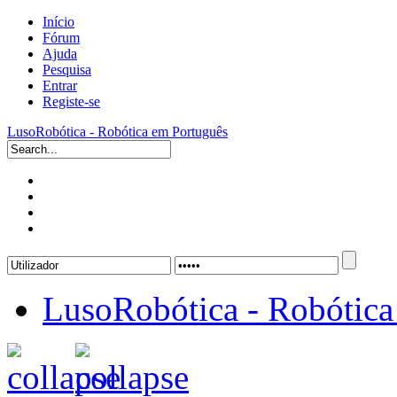
Início
Fórum
Ajuda
Pesquisa
Entrar
Registe-se
LusoRobótica - Robótica em Português
LusoRobótica - Robótica