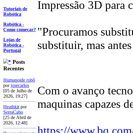
Impressão 3D para cr
Tutoriais de
Robótica
Robótica -
"Procuramos substitu
Como começar?
Lojas de
substituir, mas antes
Robótica -
Portugal
Posts
Recentes
Humanoide robô
por
josecarlos
Com o avanço tecnol
[05 de Julho de
2026, 19:27]
maquinas capazes d
Heathkit
por
SerraCabo
[25 de Abril de
2026, 12:48]
https://www.bq.com