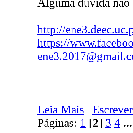
Alguma dúvida não 
http://ene3.deec.uc.
https://www.faceboo
ene3.2017@gmail.
Leia Mais
|
Escrever
Páginas:
1
[
2
]
3
4
..