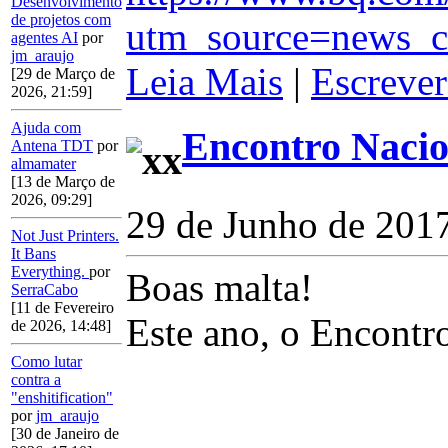
Desenvolvimento
de projetos com
utm_source=news_c
agentes AI
por
jm_araujo
Leia Mais
|
Escrever
[29 de Março de
2026, 21:59]
Ajuda com
Encontro Nacio
Antena TDT
por
almamater
[13 de Março de
2026, 09:29]
29 de Junho de 201
Not Just Printers.
It Bans
Everything.
por
Boas malta!
SerraCabo
[11 de Fevereiro
Este ano, o Encontr
de 2026, 14:48]
Como lutar
contra a
"enshitification"
por
jm_araujo
[30 de Janeiro de