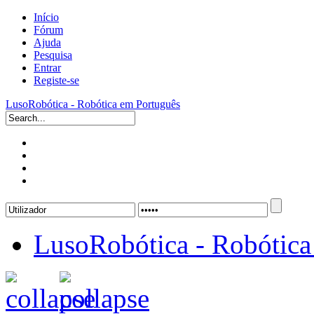
Início
Fórum
Ajuda
Pesquisa
Entrar
Registe-se
LusoRobótica - Robótica em Português
LusoRobótica - Robótica