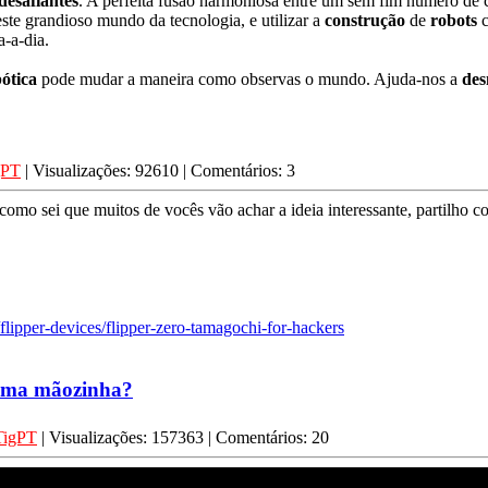
desafiantes
. A perfeita fusão harmoniosa entre um sem fim número de c
este grandioso mundo da tecnologia, e utilizar a
construção
de
robots
c
-a-dia.
ótica
pode mudar a maneira como observas o mundo. Ajuda-nos a
des
gPT
| Visualizações: 92610 | Comentários: 3
omo sei que muitos de vocês vão achar a ideia interessante, partilho c
/flipper-devices/flipper-zero-tamagochi-for-hackers
 uma mãozinha?
TigPT
| Visualizações: 157363 | Comentários: 20