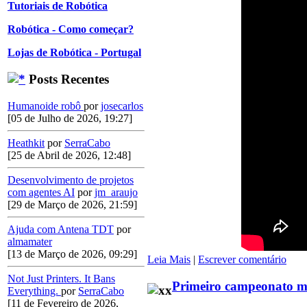
Tutoriais de Robótica
Robótica - Como começar?
Lojas de Robótica - Portugal
Posts Recentes
Humanoide robô
por
josecarlos
[05 de Julho de 2026, 19:27]
Heathkit
por
SerraCabo
[25 de Abril de 2026, 12:48]
Desenvolvimento de projetos
com agentes AI
por
jm_araujo
[29 de Março de 2026, 21:59]
Ajuda com Antena TDT
por
almamater
[13 de Março de 2026, 09:29]
Leia Mais
|
Escrever comentário
Not Just Printers. It Bans
Primeiro campeonato mu
Everything.
por
SerraCabo
[11 de Fevereiro de 2026,