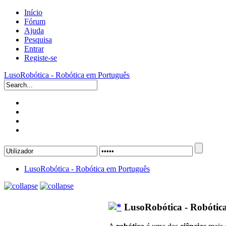
Início
Fórum
Ajuda
Pesquisa
Entrar
Registe-se
LusoRobótica - Robótica em Português
LusoRobótica - Robótica em Português
LusoRobótica - Robótic