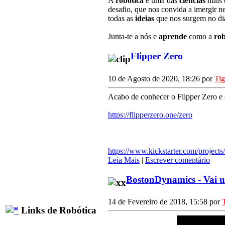
A
robótica
é uma das
ciências
mais
desafio, que nos convida a imergir n
todas as
ideias
que nos surgem no dia
Junta-te a nós e
aprende
como a
rob
Flipper Zero
10 de Agosto de 2020, 18:26 por
Ti
Acabo de conhecer o Flipper Zero e c
https://flipperzero.one/zero
https://www.kickstarter.com/projects
Leia Mais
|
Escrever comentário
BostonDynamics - Vai
14 de Fevereiro de 2018, 15:58 por
Links de Robótica