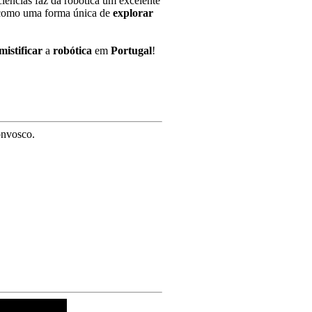
iências faz da robótica um excelente
omo uma forma única de
explorar
mistificar
a
robótica
em
Portugal
!
onvosco.