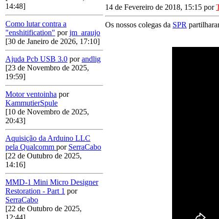
14:48]
14 de Fevereiro de 2018, 15:15 por
Como lutar contra a
Os nossos colegas da
SPR
partilhara
"enshitification"
por
jm_araujo
[30 de Janeiro de 2026, 17:10]
Ajuda Pcb USB 3.0
por
andlig
[23 de Novembro de 2025,
19:59]
Motor ventoinha
por
KammutierSpule
[10 de Novembro de 2025,
20:43]
Aquisição da Arduino LLC
pela Qualcomm
por
SerraCabo
[22 de Outubro de 2025,
14:16]
MMD-1 Mini Micro Designer
Restoration - Part 1
por
SerraCabo
[22 de Outubro de 2025,
12:44]