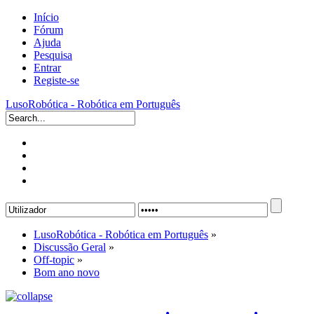
Início
Fórum
Ajuda
Pesquisa
Entrar
Registe-se
LusoRobótica - Robótica em Português
LusoRobótica - Robótica em Português
»
Discussão Geral
»
Off-topic
»
Bom ano novo