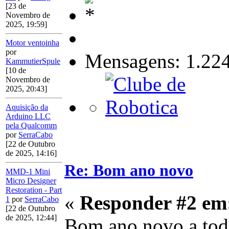
[23 de
Novembro de
2025, 19:59]
Motor ventoinha
por
Mensagens: 1.22
KammutierSpule
[10 de
Novembro de
2025, 20:43]
Aquisição da
Arduino LLC
pela Qualcomm
por
SerraCabo
[22 de Outubro
de 2025, 14:16]
Re: Bom ano novo
MMD-1 Mini
Micro Designer
Restoration - Part
«
Responder #2 em
1
por
SerraCabo
[22 de Outubro
de 2025, 12:44]
Bom ano novo a tod