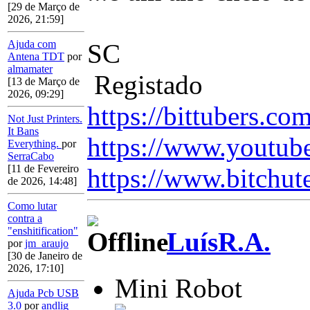
[29 de Março de
2026, 21:59]
Ajuda com
SC
Antena TDT
por
almamater
Registado
[13 de Março de
2026, 09:29]
https://bittubers.c
Not Just Printers.
It Bans
https://www.youtub
Everything.
por
SerraCabo
[11 de Fevereiro
https://www.bitchut
de 2026, 14:48]
Como lutar
contra a
"enshitification"
LuísR.A.
por
jm_araujo
[30 de Janeiro de
2026, 17:10]
Mini Robot
Ajuda Pcb USB
3.0
por
andlig