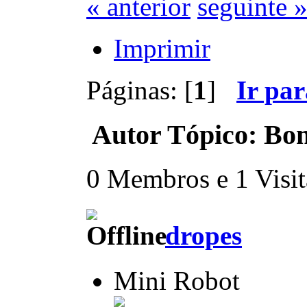
« anterior
seguinte 
Imprimir
Páginas: [
1
]
Ir pa
Autor
Tópico: Bom
0 Membros e 1 Visita
dropes
Mini Robot