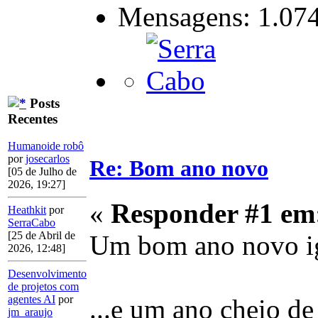
Mensagens: 1.07
Posts
Recentes
Humanoide robô
por
josecarlos
Re: Bom ano novo
[05 de Julho de
2026, 19:27]
«
Responder #1 em
Heathkit
por
SerraCabo
[25 de Abril de
Um bom ano novo igu
2026, 12:48]
Desenvolvimento
de projetos com
agentes AI
por
...e um ano cheio d
jm_araujo