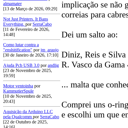
implicação se não g
almamater
[13 de Março de 2026, 09:29]
correias para cabres
Not Just Printers. It Bans
Everything.
por
SerraCabo
[11 de Fevereiro de 2026,
Dei um salto ao:
14:48]
Como lutar contra a
"enshitification"
por
jm_araujo
Diniz, Reis e Silva
[30 de Janeiro de 2026, 17:10]
R. Vasco da Gama 
Ajuda Pcb USB 3.0
por
andlig
[23 de Novembro de 2025,
19:59]
... malta que conhe
Motor ventoinha
por
KammutierSpule
[10 de Novembro de 2025,
20:43]
Comprei uns o-ring
Aquisição da Arduino LLC
e escolhi um que e
pela Qualcomm
por
SerraCabo
[22 de Outubro de 2025,
14:16]