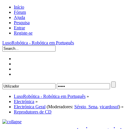
Início
Fórum
Ajuda
Pesquisa
Entrar
Registe-se
LusoRobótica - Robótica em Português
LusoRobótica - Robótica em Português
»
Electrónica
»
Electrónica Geral
(Moderadores:
Sérgio_Sena
,
vicardosof
) »
Reprodutores de CD