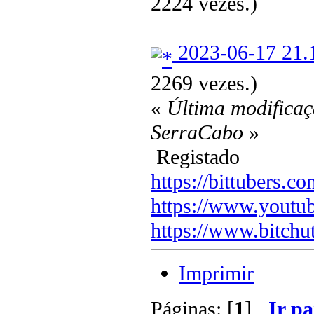
2224 vezes.)
2023-06-17 21.1
2269 vezes.)
«
Última modificaç
SerraCabo
»
Registado
https://bittubers.
https://www.youtu
https://www.bitchu
Imprimir
Páginas: [
1
]
Ir pa