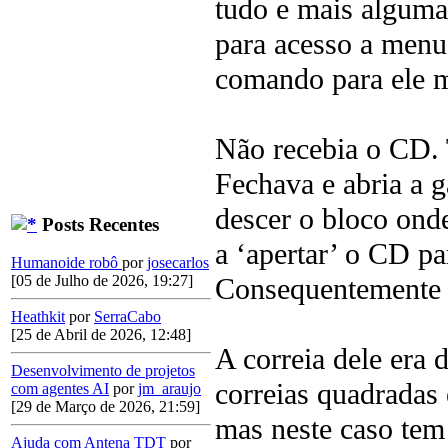
tudo e mais alguma 
para acesso a menu
comando para ele m
Não recebia o CD. 
Fechava e abria a g
descer o bloco onde
Posts Recentes
a ‘apertar’ o CD pa
Humanoide robô
por
josecarlos
Consequentemente 
[05 de Julho de 2026, 19:27]
Heathkit
por
SerraCabo
[25 de Abril de 2026, 12:48]
A correia dele era 
Desenvolvimento de projetos
correias quadradas
com agentes AI
por
jm_araujo
[29 de Março de 2026, 21:59]
mas neste caso tem
Ajuda com Antena TDT
por