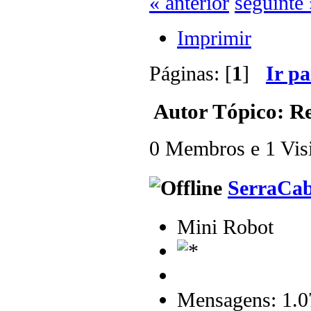
« anterior
seguinte 
Imprimir
Páginas: [
1
]
Ir p
Autor
Tópico: Re
0 Membros e 1 Visit
SerraCa
Mini Robot
Mensagens: 1.0