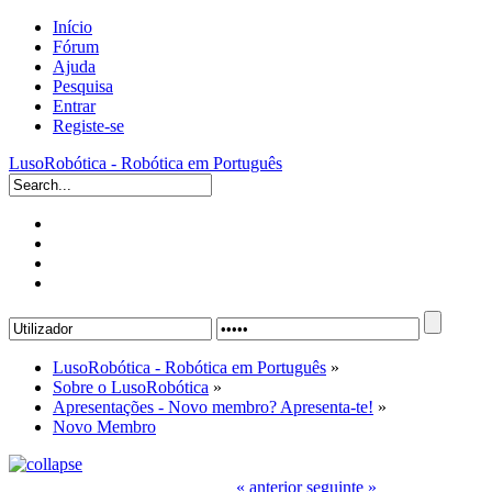
Início
Fórum
Ajuda
Pesquisa
Entrar
Registe-se
LusoRobótica - Robótica em Português
LusoRobótica - Robótica em Português
»
Sobre o LusoRobótica
»
Apresentações - Novo membro? Apresenta-te!
»
Novo Membro
« anterior
seguinte »