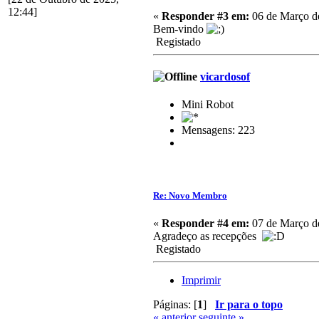
12:44]
«
Responder #3 em:
06 de Março de
Bem-vindo
Registado
vicardosof
Mini Robot
Mensagens: 223
Re: Novo Membro
«
Responder #4 em:
07 de Março de
Agradeço as recepções
Registado
Imprimir
Páginas: [
1
]
Ir para o topo
« anterior
seguinte »