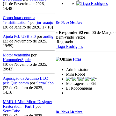
[11 de Fevereiro de 2026,
14:48]
Como lutar contra a
"enshitification"
por
jm_araujo
Re: Novo Membro
[30 de Janeiro de 2026, 17:10]
«
Responder #2 em:
06 de Março de
Ajuda Pcb USB 3.0
por
andlig
Bem-vindo Victor!
[23 de Novembro de 2025,
Registado
19:59]
Tiago Rodrigues
Motor ventoinha
por
Fifas
KammutierSpule
[10 de Novembro de 2025,
20:43]
Administrator
Mini Robot
Aquisição da Arduino LLC
pela Qualcomm
por
SerraCabo
Mensagens: 2.064
[22 de Outubro de 2025,
El RoboSapiens
14:16]
MMD-1 Mini Micro Designer
Restoration - Part 1
por
SerraCabo
Re: Novo Membro
[22 de Outubro de 2025,