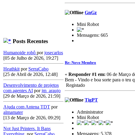
GnGz
Mini Robot
Mensagens: 665
Posts Recentes
Humanoide robô
por
josecarlos
[05 de Julho de 2026, 19:27]
Re: Novo Membro
Heathkit
por
SerraCabo
«
Responder #1 em:
06 de Março de
[25 de Abril de 2026, 12:48]
Bem - Vindo e boa sorte para o teu q
Registado
Desenvolvimento de projetos
com agentes AI
por
jm_araujo
[29 de Março de 2026, 21:59]
TigPT
Ajuda com Antena TDT
por
Administrator
almamater
Mini Robot
[13 de Março de 2026, 09:29]
Not Just Printers. It Bans
Mensagens: 5.378
Everything.
por
SerraCabo