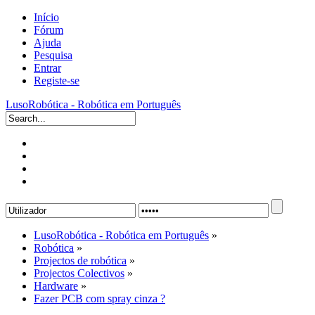
Início
Fórum
Ajuda
Pesquisa
Entrar
Registe-se
LusoRobótica - Robótica em Português
LusoRobótica - Robótica em Português
»
Robótica
»
Projectos de robótica
»
Projectos Colectivos
»
Hardware
»
Fazer PCB com spray cinza ?