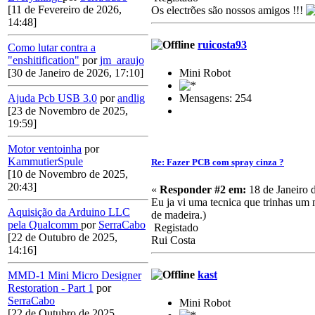
[11 de Fevereiro de 2026,
Os electrões são nossos amigos !!!
14:48]
ruicosta93
Como lutar contra a
"enshitification"
por
jm_araujo
Mini Robot
[30 de Janeiro de 2026, 17:10]
Mensagens: 254
Ajuda Pcb USB 3.0
por
andlig
[23 de Novembro de 2025,
19:59]
Motor ventoinha
por
KammutierSpule
Re: Fazer PCB com spray cinza ?
[10 de Novembro de 2025,
20:43]
«
Responder #2 em:
18 de Janeiro 
Eu ja vi uma tecnica que trinhas um 
Aquisição da Arduino LLC
de madeira.)
pela Qualcomm
por
SerraCabo
Registado
[22 de Outubro de 2025,
Rui Costa
14:16]
kast
MMD-1 Mini Micro Designer
Restoration - Part 1
por
SerraCabo
Mini Robot
[22 de Outubro de 2025,