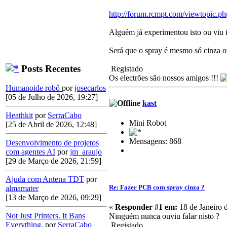
http://forum.rcmpt.com/viewtopic.
Alguém já experimentou isto ou viu 
Será que o spray é mesmo só cinza o
Posts Recentes
Registado
Os electrões são nossos amigos !!!
Humanoide robô
por
josecarlos
[05 de Julho de 2026, 19:27]
kast
Heathkit
por
SerraCabo
Mini Robot
[25 de Abril de 2026, 12:48]
Mensagens: 868
Desenvolvimento de projetos
com agentes AI
por
jm_araujo
[29 de Março de 2026, 21:59]
Ajuda com Antena TDT
por
Re: Fazer PCB com spray cinza ?
almamater
[13 de Março de 2026, 09:29]
«
Responder #1 em:
18 de Janeiro 
Not Just Printers. It Bans
Ninguém nunca ouviu falar nisto ?
Everything.
por
SerraCabo
Registado