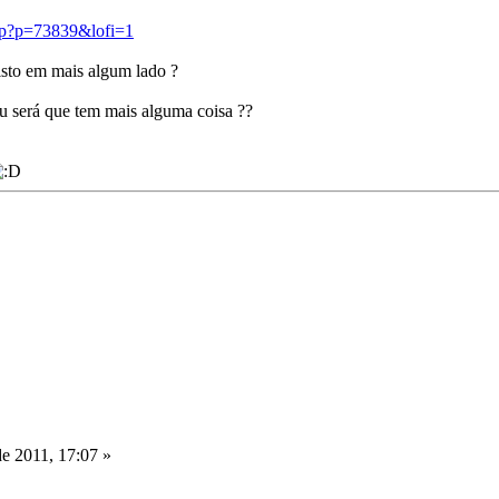
php?p=73839&lofi=1
isto em mais algum lado ?
u será que tem mais alguma coisa ??
de 2011, 17:07 »