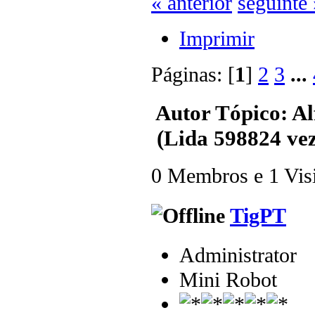
« anterior
seguinte 
Imprimir
Páginas: [
1
]
2
3
...
Autor
Tópico: Al
(Lida 598824 vez
0 Membros e 1 Visit
TigPT
Administrator
Mini Robot