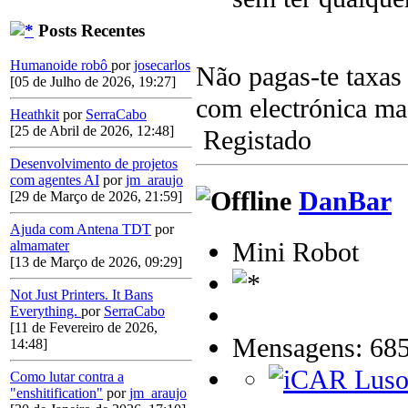
Posts Recentes
Humanoide robô
por
josecarlos
Não pagas-te taxas 
[05 de Julho de 2026, 19:27]
com electrónica ma
Heathkit
por
SerraCabo
[25 de Abril de 2026, 12:48]
Registado
Desenvolvimento de projetos
com agentes AI
por
jm_araujo
DanBar
[29 de Março de 2026, 21:59]
Ajuda com Antena TDT
por
Mini Robot
almamater
[13 de Março de 2026, 09:29]
Not Just Printers. It Bans
Everything.
por
SerraCabo
[11 de Fevereiro de 2026,
Mensagens: 68
14:48]
Como lutar contra a
"enshitification"
por
jm_araujo