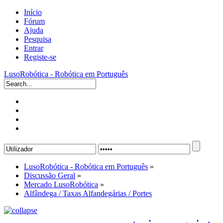
Início
Fórum
Ajuda
Pesquisa
Entrar
Registe-se
LusoRobótica - Robótica em Português
LusoRobótica - Robótica em Português
»
Discussão Geral
»
Mercado LusoRobótica
»
Alfândega / Taxas Alfandegárias / Portes