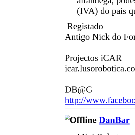
alfândega, pode
(IVA) do país qu
Registado
Antigo Nick do F
Projectos iCAR
icar.lusorobotica.c
DB@G
http://www.faceboo
DanBar