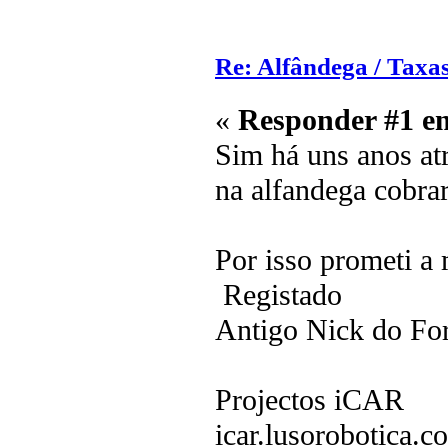
Re: Alfândega / Taxas
«
Responder #1 e
Sim há uns anos atr
na alfandega cobr
Por isso prometi 
Registado
Antigo Nick do F
Projectos iCAR
icar.lusorobotica.c