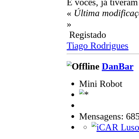
E vocês, já tivera
«
Última modificaç
»
Registado
Tiago Rodrigues
DanBar
Mini Robot
Mensagens: 68