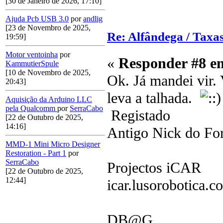
[30 de Janeiro de 2026, 17:10]
Ajuda Pcb USB 3.0
por
andlig
[23 de Novembro de 2025,
Re: Alfândega / Taxas
19:59]
Motor ventoinha
por
«
Responder #8 e
KammutierSpule
[10 de Novembro de 2025,
Ok. Já mandei vir.
20:43]
leva a talhada.
Aquisição da Arduino LLC
pela Qualcomm
por
SerraCabo
Registado
[22 de Outubro de 2025,
14:16]
Antigo Nick do F
MMD-1 Mini Micro Designer
Restoration - Part 1
por
SerraCabo
Projectos iCAR
[22 de Outubro de 2025,
12:44]
icar.lusorobotica.c
DB@G