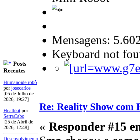
Mensagens: 5.60
Keyboard not foun
Posts
Recentes
Humanoide robô
por
josecarlos
[05 de Julho de
2026, 19:27]
Re: Reality Show com R
Heathkit
por
SerraCabo
[25 de Abril de
«
Responder #15 e
2026, 12:48]
Desenvolvimento