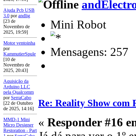
andElectr
Ajuda Pcb USB
3.0
por
andlig
Mini Robot
[23 de
Novembro de
2025, 19:59]
Motor ventoinha
Mensagens: 257
por
KammutierSpule
[10 de
Novembro de
2025, 20:43]
Aquisição da
Arduino LLC
pela Qualcomm
por
SerraCabo
Re: Reality Show com R
[22 de Outubro
de 2025, 14:16]
«
Responder #16 e
MMD-1 Mini
Micro Designer
Restoration - Part
Já dá para ver o 1º 
1
por
SerraCabo