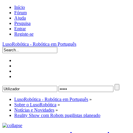
Início
Fórum
Ajuda
Pesquisa
Entrar
Registe-se
LusoRobótica - Robótica em Português
LusoRobótica - Robótica em Português
»
Sobre o LusoRobótica
»
Notícias e Novidades
»
Reality Show com Robots pugilistas planeado