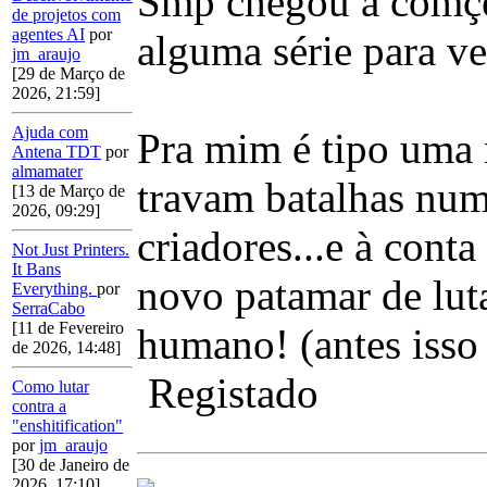
Smp chegou a comçea
de projetos com
agentes AI
por
alguma série para v
jm_araujo
[29 de Março de
2026, 21:59]
Ajuda com
Pra mim é tipo uma 
Antena TDT
por
almamater
travam batalhas num
[13 de Março de
2026, 09:29]
criadores...e à conta
Not Just Printers.
It Bans
novo patamar de lut
Everything.
por
SerraCabo
[11 de Fevereiro
humano! (antes isso
de 2026, 14:48]
Registado
Como lutar
contra a
"enshitification"
por
jm_araujo
[30 de Janeiro de
2026, 17:10]