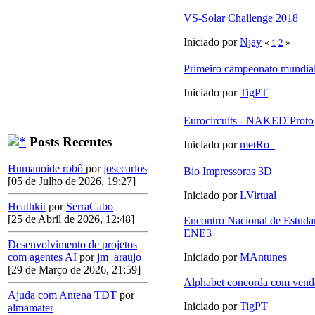
VS-Solar Challenge 2018
Iniciado por
Njay
«
1
2
»
Primeiro campeonato mundial
Iniciado por
TigPT
Eurocircuits - NAKED Proto
Posts Recentes
Iniciado por
metRo_
Humanoide robô
por
josecarlos
Bio Impressoras 3D
[05 de Julho de 2026, 19:27]
Iniciado por
LVirtual
Heathkit
por
SerraCabo
[25 de Abril de 2026, 12:48]
Encontro Nacional de Estudan
ENE3
Desenvolvimento de projetos
com agentes AI
por
jm_araujo
Iniciado por
MAntunes
[29 de Março de 2026, 21:59]
Alphabet concorda com vend
Ajuda com Antena TDT
por
Iniciado por
TigPT
almamater