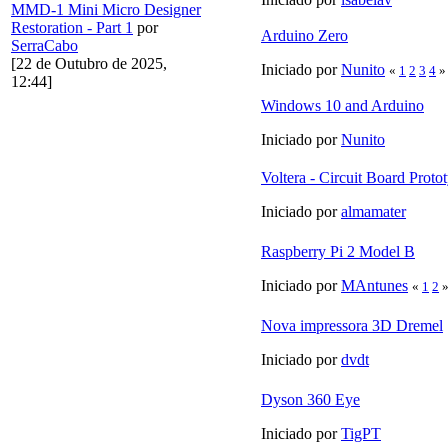
MMD-1 Mini Micro Designer
Restoration - Part 1
por
Arduino Zero
SerraCabo
[22 de Outubro de 2025,
Iniciado por
Nunito
«
1
2
3
4
»
12:44]
Windows 10 and Arduino
Iniciado por
Nunito
Voltera - Circuit Board Prot
Iniciado por
almamater
Raspberry Pi 2 Model B
Iniciado por
MAntunes
«
1
2
Nova impressora 3D Dremel
Iniciado por
dvdt
Dyson 360 Eye
Iniciado por
TigPT