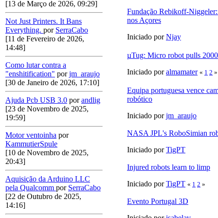
[13 de Março de 2026, 09:29]
Fundação Rebikoff-Niggeler:
nos Açores
Not Just Printers. It Bans
Everything.
por
SerraCabo
Iniciado por
Njay
[11 de Fevereiro de 2026,
14:48]
µTug: Micro robot pulls 2000 
Como lutar contra a
Iniciado por
almamater
«
1
2
»
"enshitification"
por
jm_araujo
[30 de Janeiro de 2026, 17:10]
Equipa portuguesa vence cam
robótico
Ajuda Pcb USB 3.0
por
andlig
[23 de Novembro de 2025,
Iniciado por
jm_araujo
19:59]
NASA JPL's RoboSimian ro
Motor ventoinha
por
KammutierSpule
Iniciado por
TigPT
[10 de Novembro de 2025,
20:43]
Injured robots learn to limp
Aquisição da Arduino LLC
Iniciado por
TigPT
«
1
2
»
pela Qualcomm
por
SerraCabo
[22 de Outubro de 2025,
Evento Portugal 3D
14:16]
Iniciado por
isabelav