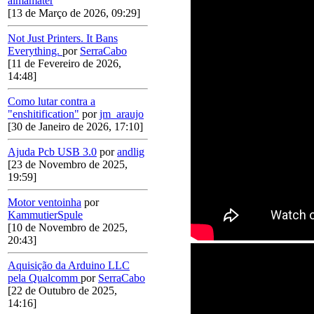
almamater
[13 de Março de 2026, 09:29]
Not Just Printers. It Bans
Everything.
por
SerraCabo
[11 de Fevereiro de 2026,
14:48]
Como lutar contra a
"enshitification"
por
jm_araujo
[30 de Janeiro de 2026, 17:10]
Ajuda Pcb USB 3.0
por
andlig
[23 de Novembro de 2025,
19:59]
Motor ventoinha
por
KammutierSpule
[10 de Novembro de 2025,
20:43]
Aquisição da Arduino LLC
pela Qualcomm
por
SerraCabo
[22 de Outubro de 2025,
14:16]