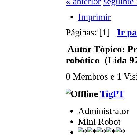
« anterior
seguinte 
Imprimir
Páginas: [
1
]
Ir p
Autor
Tópico: Pr
robótico (Lida 9
0 Membros e 1 Visit
TigPT
Administrator
Mini Robot