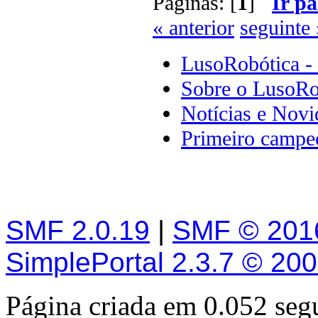
Páginas: [
1
]
Ir pa
« anterior
seguinte 
LusoRobótica -
Sobre o LusoRo
Notícias e Novi
Primeiro campeo
SMF 2.0.19
|
SMF © 201
SimplePortal 2.3.7 © 20
Página criada em 0.052 se