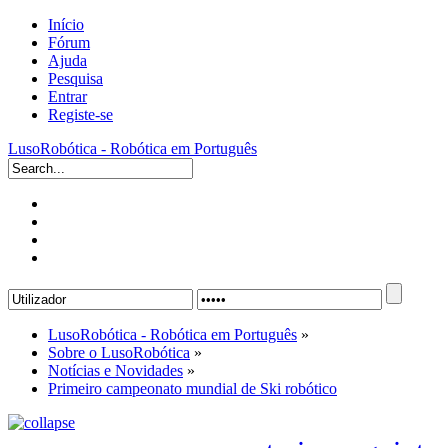
Início
Fórum
Ajuda
Pesquisa
Entrar
Registe-se
LusoRobótica - Robótica em Português
LusoRobótica - Robótica em Português
»
Sobre o LusoRobótica
»
Notícias e Novidades
»
Primeiro campeonato mundial de Ski robótico