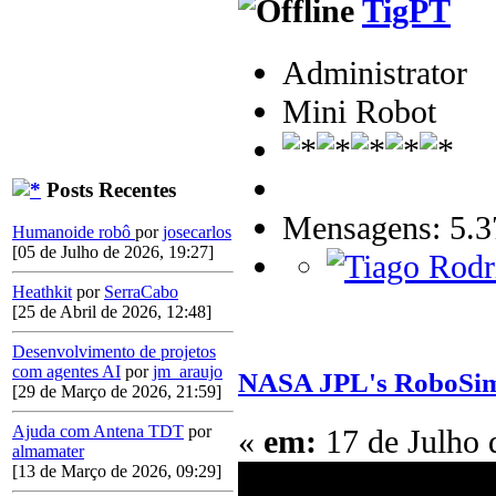
TigPT
Administrator
Mini Robot
Posts Recentes
Mensagens: 5.3
Humanoide robô
por
josecarlos
[05 de Julho de 2026, 19:27]
Heathkit
por
SerraCabo
[25 de Abril de 2026, 12:48]
Desenvolvimento de projetos
com agentes AI
por
jm_araujo
NASA JPL's RoboSim
[29 de Março de 2026, 21:59]
Ajuda com Antena TDT
por
«
em:
17 de Julho 
almamater
[13 de Março de 2026, 09:29]