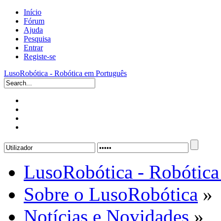
Início
Fórum
Ajuda
Pesquisa
Entrar
Registe-se
LusoRobótica - Robótica em Português
LusoRobótica - Robótica
Sobre o LusoRobótica
»
Notícias e Novidades
»