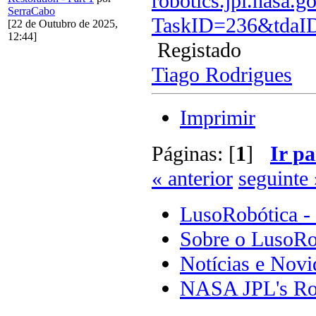
robotics.jpl.nasa.
SerraCabo
TaskID=236&tdaI
[22 de Outubro de 2025,
12:44]
Registado
Tiago Rodrigues
Imprimir
Páginas: [
1
]
Ir pa
« anterior
seguinte 
LusoRobótica -
Sobre o LusoRo
Notícias e Novi
NASA JPL's Ro