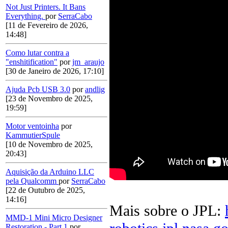
Not Just Printers. It Bans
Everything.
por
SerraCabo
[11 de Fevereiro de 2026,
14:48]
Como lutar contra a
"enshitification"
por
jm_araujo
[30 de Janeiro de 2026, 17:10]
Ajuda Pcb USB 3.0
por
andlig
[23 de Novembro de 2025,
19:59]
Motor ventoinha
por
KammutierSpule
[10 de Novembro de 2025,
20:43]
Aquisição da Arduino LLC
pela Qualcomm
por
SerraCabo
[22 de Outubro de 2025,
14:16]
Mais sobre o JPL:
MMD-1 Mini Micro Designer
Restoration - Part 1
por