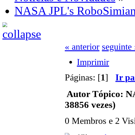
NASA JPL's RoboSimian
« anterior
seguinte 
Imprimir
Páginas: [
1
]
Ir p
Autor
Tópico: N
38856 vezes)
0 Membros e 2 Visit