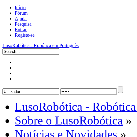
Início
Fórum
Ajuda
Pesquisa
Entrar
Registe-se
LusoRobótica - Robótica em Português
LusoRobótica - Robótica
Sobre o LusoRobótica
»
Notícias e Novidades
»