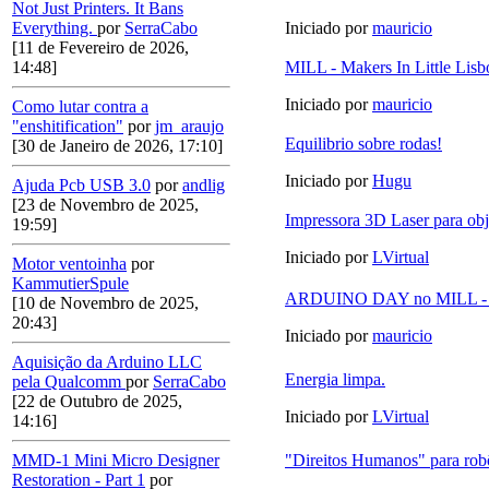
Not Just Printers. It Bans
Iniciado por
mauricio
Everything.
por
SerraCabo
[11 de Fevereiro de 2026,
MILL - Makers In Little 
14:48]
Iniciado por
mauricio
Como lutar contra a
"enshitification"
por
jm_araujo
Equilibrio sobre rodas!
[30 de Janeiro de 2026, 17:10]
Iniciado por
Hugu
Ajuda Pcb USB 3.0
por
andlig
[23 de Novembro de 2025,
Impressora 3D Laser para obj
19:59]
Iniciado por
LVirtual
Motor ventoinha
por
KammutierSpule
ARDUINO DAY no MILL - Ma
[10 de Novembro de 2025,
20:43]
Iniciado por
mauricio
Aquisição da Arduino LLC
Energia limpa.
pela Qualcomm
por
SerraCabo
[22 de Outubro de 2025,
Iniciado por
LVirtual
14:16]
"Direitos Humanos" para robô
MMD-1 Mini Micro Designer
Restoration - Part 1
por