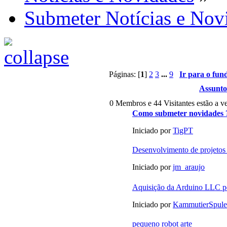
Submeter Notícias e Nov
Páginas: [
1
]
2
3
...
9
Ir para o fun
Assunto
0 Membros e 44 Visitantes estão a ve
Como submeter novidades 
Iniciado por
TigPT
Desenvolvimento de projetos
Iniciado por
jm_araujo
Aquisição da Arduino LLC 
Iniciado por
KammutierSpule
pequeno robot arte