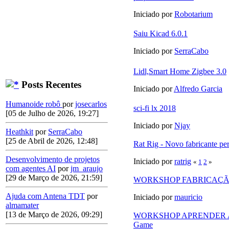
Iniciado por
Robotarium
Saiu Kicad 6.0.1
Iniciado por
SerraCabo
Lidl,Smart Home Zigbee 3.0
Posts Recentes
Iniciado por
Alfredo Garcia
Humanoide robô
por
josecarlos
sci-fi lx 2018
[05 de Julho de 2026, 19:27]
Iniciado por
Njay
Heathkit
por
SerraCabo
[25 de Abril de 2026, 12:48]
Rat Rig - Novo fabricante per
Desenvolvimento de projetos
Iniciado por
ratrig
«
1
2
»
com agentes AI
por
jm_araujo
[29 de Março de 2026, 21:59]
WORKSHOP FABRICAÇÃ
Ajuda com Antena TDT
por
Iniciado por
mauricio
almamater
[13 de Março de 2026, 09:29]
WORKSHOP APRENDER A
Game