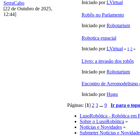
Iniciado por
LVirtual
SerraCabo
[22 de Outubro de 2025,
12:44]
Robôs no Parlamento
Iniciado por
Robotarium
Robotica espacial
Iniciado por
LVirtual
«
1
2
»
Livro: a invasão dos robôs
Iniciado por
Robotarium
Encontro de Aeromodelismo 
Iniciado por
Hugu
Páginas: [
1
]
2
3
...
9
Ir para o top
LusoRobótica - Robótica em 
Sobre o LusoRobótica
»
Notícias e Novidades
»
Submeter Notícias e Novidade