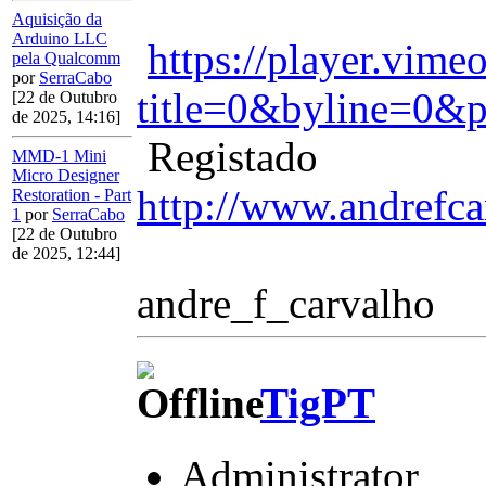
Aquisição da
Arduino LLC
https://player.vim
pela Qualcomm
por
SerraCabo
title=0&byline=0&p
[22 de Outubro
de 2025, 14:16]
Registado
MMD-1 Mini
Micro Designer
http://www.andrefca
Restoration - Part
1
por
SerraCabo
[22 de Outubro
de 2025, 12:44]
andre_f_carvalho
TigPT
Administrator