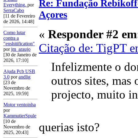
Re: Fundação Rebikoff
Everything.
por
SerraCabo
Açores
[11 de Fevereiro
de 2026, 14:48]
«
Responder #2 em
Como lutar
contra a
"enshitification"
Citação de: TigPT e
por
jm_araujo
[30 de Janeiro de
2026, 17:10]
Infelizmente o d
Ajuda Pcb USB
outros sites, mas 
3.0
por
andlig
[23 de
Novembro de
projecto, muito in
2025, 19:59]
Motor ventoinha
por
KammutierSpule
[10 de
querias isto?
Novembro de
2025, 20:43]