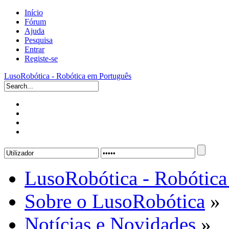
Início
Fórum
Ajuda
Pesquisa
Entrar
Registe-se
LusoRobótica - Robótica em Português
LusoRobótica - Robótica
Sobre o LusoRobótica
»
Notícias e Novidades
»