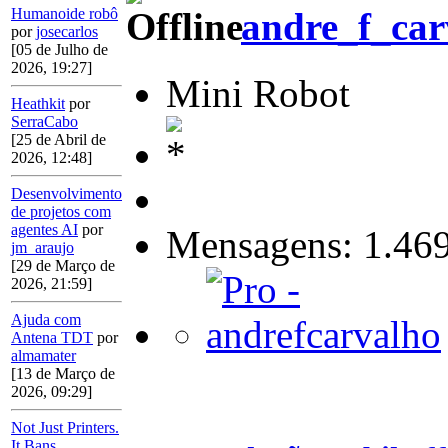
Humanoide robô
andre_f_car
por
josecarlos
[05 de Julho de
2026, 19:27]
Mini Robot
Heathkit
por
SerraCabo
[25 de Abril de
2026, 12:48]
Desenvolvimento
de projetos com
agentes AI
por
Mensagens: 1.46
jm_araujo
[29 de Março de
2026, 21:59]
Ajuda com
Antena TDT
por
almamater
[13 de Março de
2026, 09:29]
Not Just Printers.
It Bans