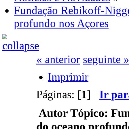
Fundação Rebikoff-Nigge
profundo nos Açores
« anterior
seguinte 
Imprimir
Páginas: [
1
]
Ir pa
Autor
Tópico: Fun
do oceano profund