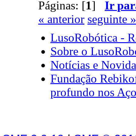
Páginas: [
1
]
Ir par
« anterior
seguinte 
LusoRobótica - R
Sobre o LusoRob
Notícias e Novid
Fundação Rebikof
profundo nos Aço