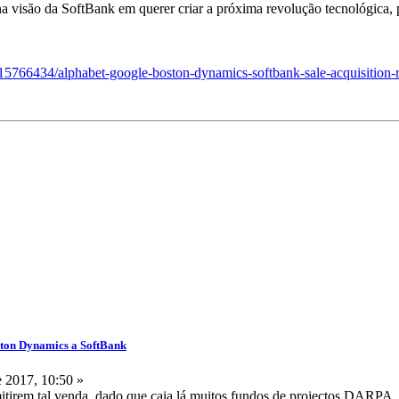
a visão da SoftBank em querer criar a próxima revolução tecnológica,
15766434/alphabet-google-boston-dynamics-softbank-sale-acquisition-r
ston Dynamics a SoftBank
 2017, 10:50 »
mitirem tal venda, dado que caia lá muitos fundos de projectos DARPA.