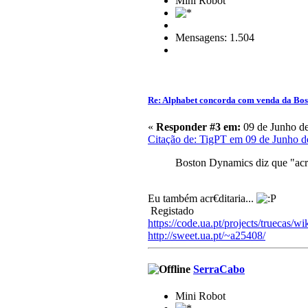
Mini Robot
Mensagens: 1.504
Re: Alphabet concorda com venda da Bo
«
Responder #3 em:
09 de Junho de
Citação de: TigPT em 09 de Junho d
Boston Dynamics diz que "acre
Eu também acr€ditaria...
Registado
https://code.ua.pt/projects/truecas/wi
http://sweet.ua.pt/~a25408/
SerraCabo
Mini Robot