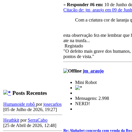
«
Responder #6 em:
10 de Junho de
Citação de: jm_araujo em 09 de Jun
Com a criatura cor de laranja 
esta observação fez-me lembrar que 
ate na trunfa...
Registado
"O defeito mais grave dos humanos, a
pontos de vista."
jm_araujo
Mini Robot
Posts Recentes
Mensagens: 2.998
NERD!
Humanoide robô
por
josecarlos
[05 de Julho de 2026, 19:27]
Heathkit
por
SerraCabo
[25 de Abril de 2026, 12:48]
Re: Alphabet concorda com venda da Bo