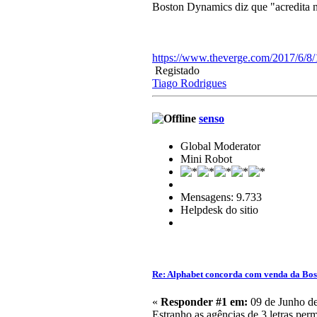
Boston Dynamics diz que "acredita n
https://www.theverge.com/2017/6/8/
Registado
Tiago Rodrigues
senso
Global Moderator
Mini Robot
Mensagens: 9.733
Helpdesk do sitio
Re: Alphabet concorda com venda da Bo
«
Responder #1 em:
09 de Junho de
Estranho as agências de 3 letras per