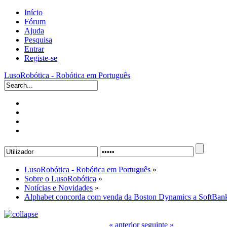
Início
Fórum
Ajuda
Pesquisa
Entrar
Registe-se
LusoRobótica - Robótica em Português
LusoRobótica - Robótica em Português
»
Sobre o LusoRobótica
»
Notícias e Novidades
»
Alphabet concorda com venda da Boston Dynamics a SoftBan
« anterior
seguinte »