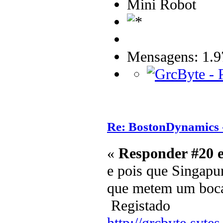
Mini Robot
Mensagens: 1.9
Re: BostonDynamics 
«
Responder #20 
e pois que Singapur
que metem um bocad
Registado
http://grcbyte.sytes