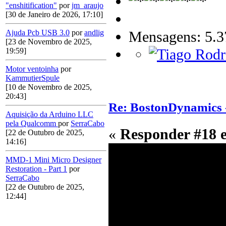
"enshitification"
por
jm_araujo
[30 de Janeiro de 2026, 17:10]
Mensagens: 5.3
Ajuda Pcb USB 3.0
por
andlig
[23 de Novembro de 2025,
19:59]
Motor ventoinha
por
KammutierSpule
[10 de Novembro de 2025,
20:43]
Re: BostonDynamics 
Aquisição da Arduino LLC
pela Qualcomm
por
SerraCabo
«
Responder #18 
[22 de Outubro de 2025,
14:16]
MMD-1 Mini Micro Designer
Restoration - Part 1
por
SerraCabo
[22 de Outubro de 2025,
12:44]