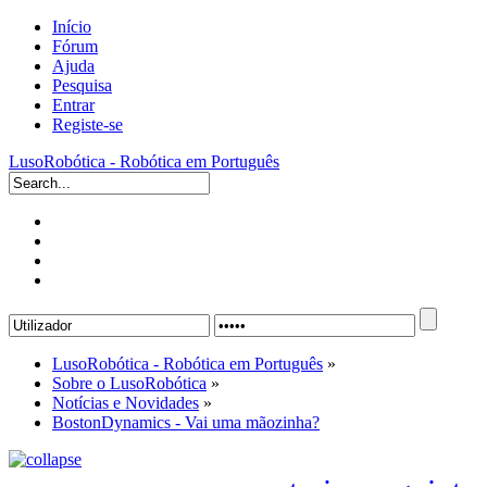
Início
Fórum
Ajuda
Pesquisa
Entrar
Registe-se
LusoRobótica - Robótica em Português
LusoRobótica - Robótica em Português
»
Sobre o LusoRobótica
»
Notícias e Novidades
»
BostonDynamics - Vai uma mãozinha?