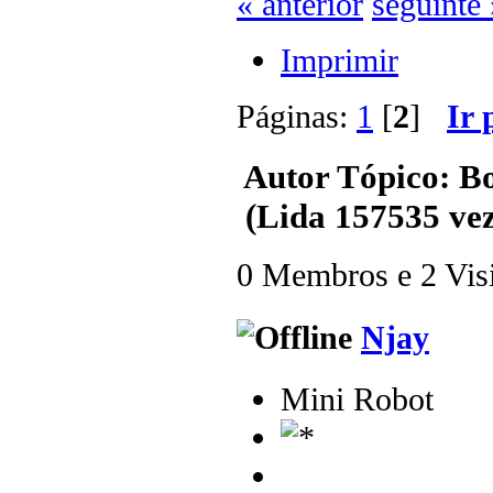
« anterior
seguinte 
Imprimir
Páginas:
1
[
2
]
Ir 
Autor
Tópico: B
(Lida 157535 vez
0 Membros e 2 Visit
Njay
Mini Robot