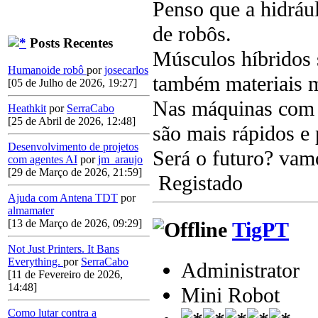
Penso que a hidráu
de robôs.
Posts Recentes
Músculos híbridos 
Humanoide robô
por
josecarlos
também materiais m
[05 de Julho de 2026, 19:27]
Nas máquinas com q
Heathkit
por
SerraCabo
[25 de Abril de 2026, 12:48]
são mais rápidos e 
Desenvolvimento de projetos
Será o futuro? vam
com agentes AI
por
jm_araujo
[29 de Março de 2026, 21:59]
Registado
Ajuda com Antena TDT
por
almamater
[13 de Março de 2026, 09:29]
TigPT
Not Just Printers. It Bans
Everything.
por
SerraCabo
Administrator
[11 de Fevereiro de 2026,
14:48]
Mini Robot
Como lutar contra a