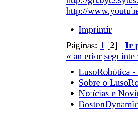
http://www.youtub
Imprimir
Páginas:
1
[
2
]
Ir 
« anterior
seguinte 
LusoRobótica -
Sobre o LusoRo
Notícias e Novi
BostonDynamics