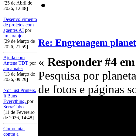
[25 de Abril de
2026, 12:48]
Desenvolvimento
de projetos com
agentes AI
por
jm_araujo
Re: Engrenagem planet
[29 de Março de
2026, 21:59]
Ajuda com
«
Responder #4 em
Antena TDT
por
almamater
Pesquisa por planeta
[13 de Março de
2026, 09:29]
de fotos e páginas so
Not Just Printers.
It Bans
Everything.
por
SerraCabo
[11 de Fevereiro
de 2026, 14:48]
Como lutar
contra a