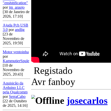
"enshitification"
por
jm_araujo
[30 de Janeiro de
2026, 17:10]
Ajuda Pcb USB
3.0
por
andlig
[23 de
Novembro de
2025, 19:59]
Motor ventoinha
por
KammutierSpule
[10 de
Registado
Novembro de
2025, 20:43]
Avr fanboy
Aquisição da
Arduino LLC
pela Qualcomm
por
SerraCabo
josecarlos
[22 de Outubro
de 2025, 14:16]