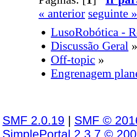
« anterior
seguinte 
LusoRobótica - R
Discussão Geral
Off-topic
»
Engrenagem plane
SMF 2.0.19
|
SMF © 201
SimplePortal 2.3.7 © 20