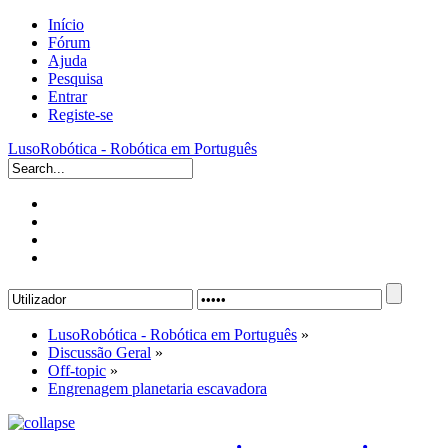
Início
Fórum
Ajuda
Pesquisa
Entrar
Registe-se
LusoRobótica - Robótica em Português
LusoRobótica - Robótica em Português
»
Discussão Geral
»
Off-topic
»
Engrenagem planetaria escavadora