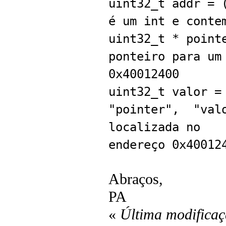
uint32_t addr = 
é um int e conte
uint32_t * point
ponteiro para um
0x40012400
uint32_t valor =
"pointer", "valo
localizada no
endereço 0x40012
Abraços,
PA
«
Última modificaç