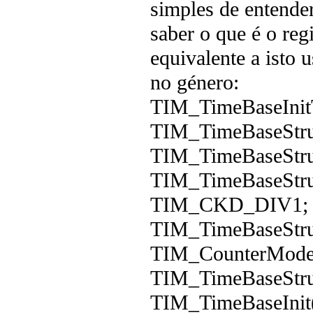
simples de entender
saber o que é o re
equivalente a isto 
no género:
TIM_TimeBaseIni
TIM_TimeBaseStru
TIM_TimeBaseStruc
TIM_TimeBaseStru
TIM_CKD_DIV1;
TIM_TimeBaseStru
TIM_CounterMod
TIM_TimeBaseStruc
TIM_TimeBaseInit