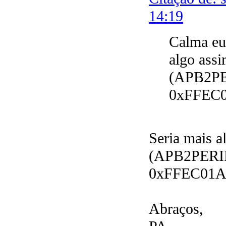
14:19
Calma eu
algo assi
(APB2PE
0xFFEC
Seria mais a
(APB2PERIP
0xFFEC01
Abraços,