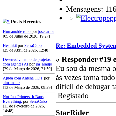
Mensagens: 11
Posts Recentes
Humanoide robô
por
josecarlos
[05 de Julho de 2026, 19:27]
Re: Embedded Syste
Heathkit
por
SerraCabo
[25 de Abril de 2026, 12:48]
«
Responder #19 
Desenvolvimento de projetos
com agentes AI
por
jm_araujo
Eu sou da mesma op
[29 de Março de 2026, 21:59]
ás vezes torna tud
Ajuda com Antena TDT
por
almamater
dificil de debugar
[13 de Março de 2026, 09:29]
Registado
Not Just Printers. It Bans
Everything.
por
SerraCabo
[11 de Fevereiro de 2026,
StarRider
14:48]