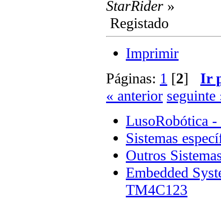
StarRider
»
Registado
Imprimir
Páginas:
1
[
2
]
Ir 
« anterior
seguinte 
LusoRobótica -
Sistemas especí
Outros Sistema
Embedded Syst
TM4C123