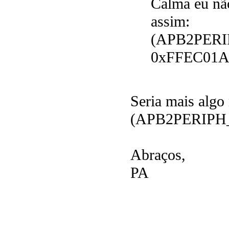
Calma eu nã
assim:
(APB2PERI
0xFFEC01A
Seria mais algo 
(APB2PERIPH_
Abraços,
PA