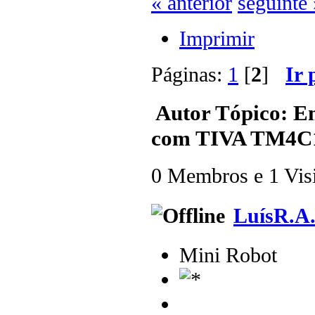
« anterior
seguinte 
Imprimir
Páginas:
1
[
2
]
Ir 
Autor
Tópico: E
com TIVA TM4C12
0 Membros e 1 Visit
LuísR.A
Mini Robot