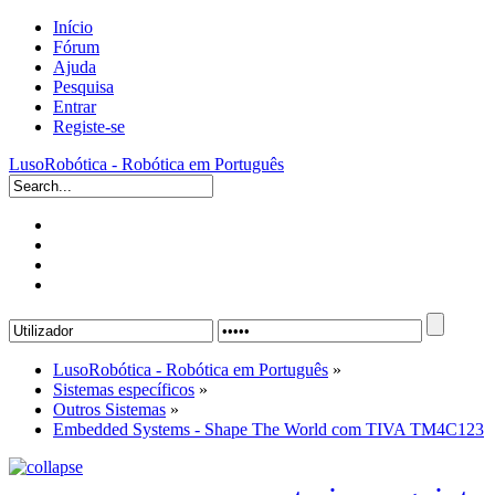
Início
Fórum
Ajuda
Pesquisa
Entrar
Registe-se
LusoRobótica - Robótica em Português
LusoRobótica - Robótica em Português
»
Sistemas específicos
»
Outros Sistemas
»
Embedded Systems - Shape The World com TIVA TM4C123