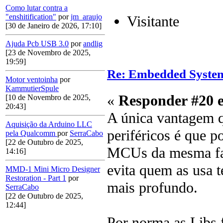
Como lutar contra a
"enshitification"
por
jm_araujo
Visitante
[30 de Janeiro de 2026, 17:10]
Ajuda Pcb USB 3.0
por
andlig
[23 de Novembro de 2025,
19:59]
Re: Embedded Syste
Motor ventoinha
por
KammutierSpule
«
Responder #20 
[10 de Novembro de 2025,
20:43]
A única vantagem q
Aquisição da Arduino LLC
periféricos é que po
pela Qualcomm
por
SerraCabo
[22 de Outubro de 2025,
MCUs da mesma famí
14:16]
evita quem as usa 
MMD-1 Mini Micro Designer
Restoration - Part 1
por
mais profundo.
SerraCabo
[22 de Outubro de 2025,
12:44]
Por norma as Libs 