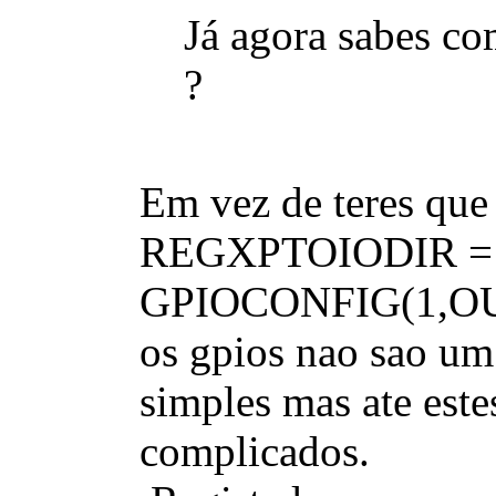
Já agora sabes c
?
Em vez de teres qu
REGXPTOIODIR = 0
GPIOCONFIG(1,OUTP
os gpios nao sao u
simples mas ate este
complicados.