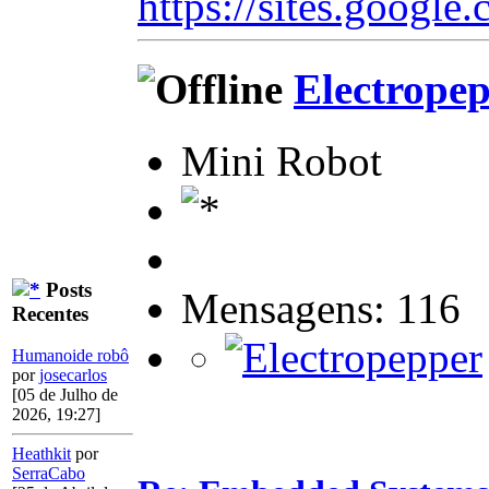
https://sites.google.
Electrope
Mini Robot
Posts
Mensagens: 116
Recentes
Humanoide robô
por
josecarlos
[05 de Julho de
2026, 19:27]
Heathkit
por
SerraCabo