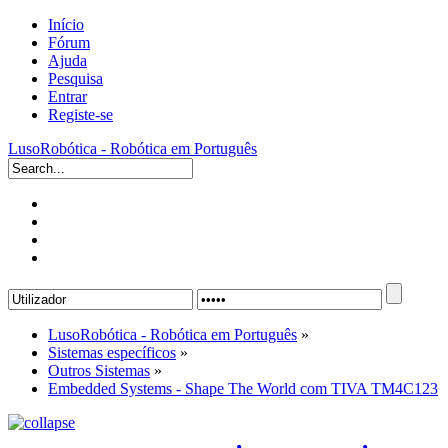
Início
Fórum
Ajuda
Pesquisa
Entrar
Registe-se
LusoRobótica - Robótica em Português
LusoRobótica - Robótica em Português
»
Sistemas específicos
»
Outros Sistemas
»
Embedded Systems - Shape The World com TIVA TM4C123