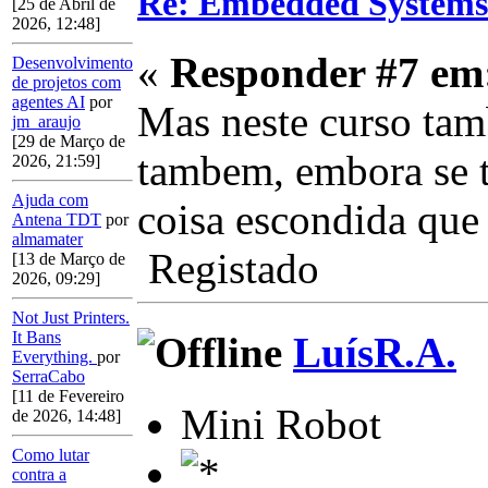
Re: Embedded Systems
[25 de Abril de
2026, 12:48]
«
Responder #7 em
Desenvolvimento
de projetos com
agentes AI
por
Mas neste curso tamb
jm_araujo
[29 de Março de
tambem, embora se t
2026, 21:59]
Ajuda com
coisa escondida que
Antena TDT
por
almamater
Registado
[13 de Março de
2026, 09:29]
Not Just Printers.
It Bans
LuísR.A.
Everything.
por
SerraCabo
[11 de Fevereiro
Mini Robot
de 2026, 14:48]
Como lutar
contra a