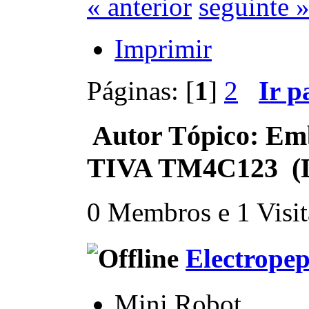
« anterior
seguinte 
Imprimir
Páginas: [
1
]
2
Ir p
Autor
Tópico: Em
TIVA TM4C123 (Li
0 Membros e 1 Visita
Electrope
Mini Robot