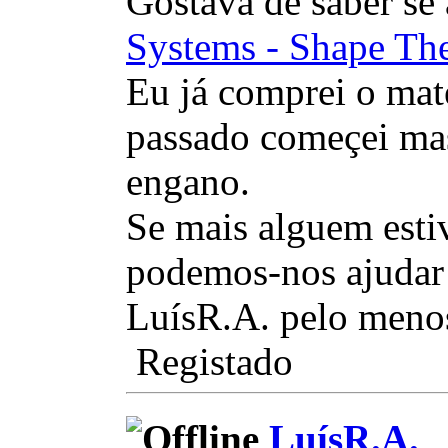
Gostava de saber se 
Systems - Shape Th
Eu já comprei o mate
passado começei mas
engano.
Se mais alguem estiv
podemos-nos ajudar 
LuísR.A. pelo menos
Registado
LuísR.A.