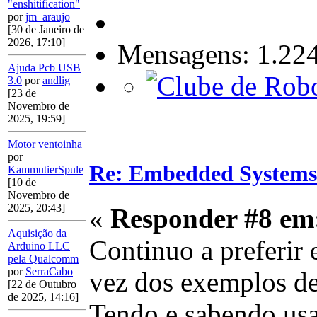
"enshitification"
por
jm_araujo
[30 de Janeiro de
2026, 17:10]
Mensagens: 1.22
Ajuda Pcb USB
3.0
por
andlig
[23 de
Novembro de
2025, 19:59]
Motor ventoinha
por
Re: Embedded Systems
KammutierSpule
[10 de
Novembro de
2025, 20:43]
«
Responder #8 em
Aquisição da
Continuo a preferir
Arduino LLC
pela Qualcomm
por
SerraCabo
vez dos exemplos d
[22 de Outubro
de 2025, 14:16]
Tendo e sabendo usa