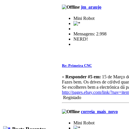
jm_araujo
Mini Robot
Mensagens: 2.998
NERD!
Re: Primeira CNC
«
Responder #5 em:
15 de Março de
Fazes bem. Os drives de cd/dvd quant
Se escolheres bem a electrónica dá 
http://pages.ebay.com/link/?nav=
Registado
correia_mais_novo
Mini Robot