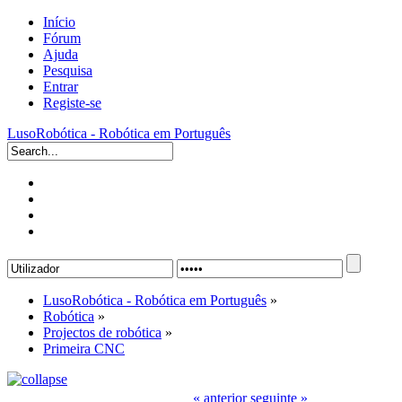
Início
Fórum
Ajuda
Pesquisa
Entrar
Registe-se
LusoRobótica - Robótica em Português
LusoRobótica - Robótica em Português
»
Robótica
»
Projectos de robótica
»
Primeira CNC
« anterior
seguinte »