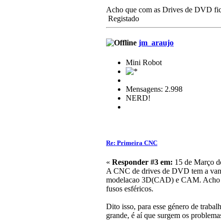
Acho que com as Drives de DVD fica
Registado
jm_araujo
Mini Robot
Mensagens: 2.998
NERD!
Re: Primeira CNC
«
Responder #3 em:
15 de Março de
A CNC de drives de DVD tem a vantag
modelacao 3D(CAD) e CAM. Acho que a
fusos esféricos.
Dito isso, para esse género de traba
grande, é aí que surgem os problemas