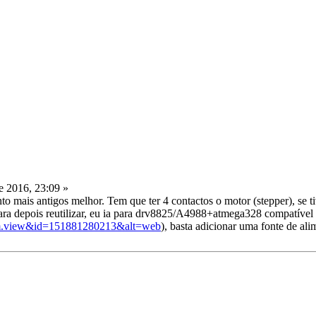
 2016, 23:09 »
o mais antigos melhor. Tem que ter 4 contactos o motor (stepper), se t
para depois reutilizar, eu ia para drv8825/A4988+atmega328 compatíve
item.view&id=151881280213&alt=web
), basta adicionar uma fonte de ali