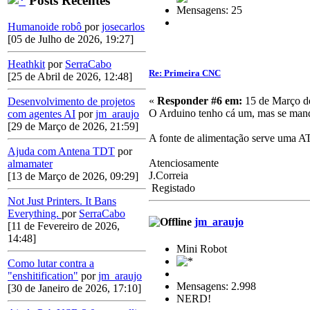
Posts Recentes
Mensagens: 25
Humanoide robô
por
josecarlos
[05 de Julho de 2026, 19:27]
Heathkit
por
SerraCabo
Re: Primeira CNC
[25 de Abril de 2026, 12:48]
«
Responder #6 em:
15 de Março de
Desenvolvimento de projetos
O Arduino tenho cá um, mas se mandar
com agentes AI
por
jm_araujo
[29 de Março de 2026, 21:59]
A fonte de alimentação serve uma A
Ajuda com Antena TDT
por
Atenciosamente
almamater
J.Correia
[13 de Março de 2026, 09:29]
Registado
Not Just Printers. It Bans
Everything.
por
SerraCabo
jm_araujo
[11 de Fevereiro de 2026,
14:48]
Mini Robot
Como lutar contra a
"enshitification"
por
jm_araujo
Mensagens: 2.998
[30 de Janeiro de 2026, 17:10]
NERD!