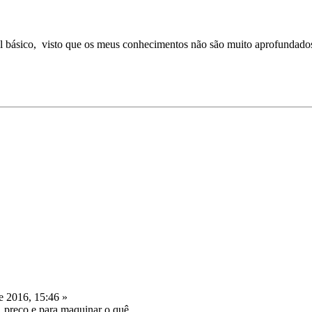
l básico, visto que os meus conhecimentos não são muito aprofundado
 2016, 15:46 »
, preço e para maquinar o quê.