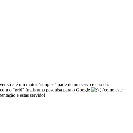
iver só 2 é um motor "simples" parte de um servo e não dá.
l com o "grbl" (mais uma pesquisa para o Google
) (como este
mentação e estas servido!