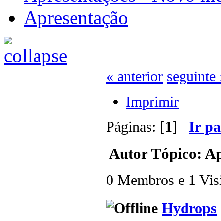
Apresentação
« anterior
seguinte 
Imprimir
Páginas: [
1
]
Ir p
Autor
Tópico: Ap
0 Membros e 1 Visit
Hydrops