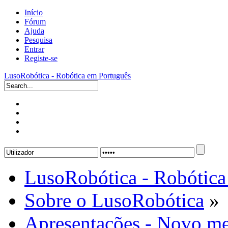
Início
Fórum
Ajuda
Pesquisa
Entrar
Registe-se
LusoRobótica - Robótica em Português
LusoRobótica - Robótica
Sobre o LusoRobótica
»
Apresentações - Novo me