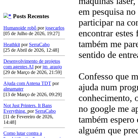
máquinas laser,
em pesquisa no 
Posts Recentes
participar na c
Humanoide robô
por
josecarlos
encontrar estes
[05 de Julho de 2026, 19:27]
também me pare
Heathkit
por
SerraCabo
[25 de Abril de 2026, 12:48]
sentido de entr
Desenvolvimento de projetos
com agentes AI
por
jm_araujo
[29 de Março de 2026, 21:59]
Confesso que me
Ajuda com Antena TDT
por
ajuda num prog
almamater
[13 de Março de 2026, 09:29]
conhecimento, o
Not Just Printers. It Bans
no google me a
Everything.
por
SerraCabo
[11 de Fevereiro de 2026,
também espero d
14:48]
alguém que pre
Como lutar contra a