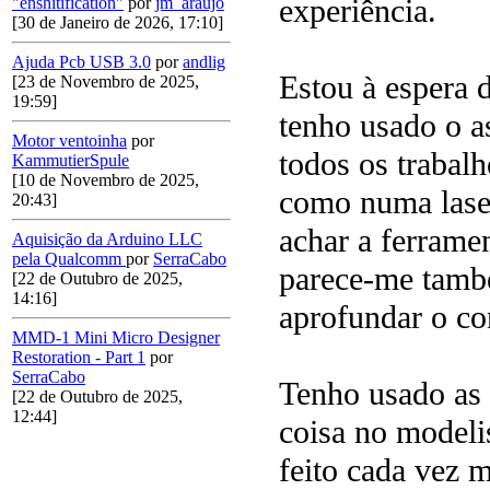
experiência.
"enshitification"
por
jm_araujo
[30 de Janeiro de 2026, 17:10]
Ajuda Pcb USB 3.0
por
andlig
Estou à espera d
[23 de Novembro de 2025,
19:59]
tenho usado o a
Motor ventoinha
por
todos os trabalh
KammutierSpule
[10 de Novembro de 2025,
como numa lase
20:43]
achar a ferramen
Aquisição da Arduino LLC
pela Qualcomm
por
SerraCabo
parece-me tamb
[22 de Outubro de 2025,
14:16]
aprofundar o c
MMD-1 Mini Micro Designer
Restoration - Part 1
por
SerraCabo
Tenho usado as
[22 de Outubro de 2025,
12:44]
coisa no modeli
feito cada vez 