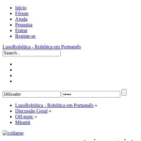
Início
Fórum
Ajuda
Pesquisa
Entrar
Registe-se
LusoRobótica - Robótica em Português
LusoRobótica - Robótica em Português
»
Discussão Geral
»
Off-topic
»
Misumi