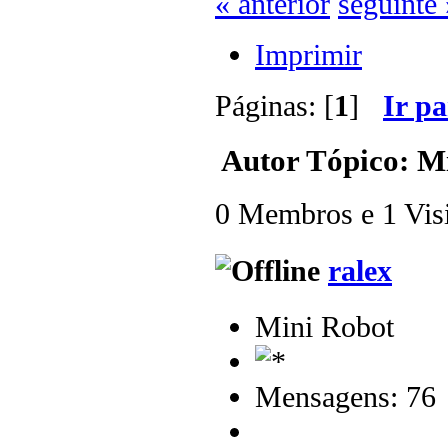
« anterior
seguinte 
Imprimir
Páginas: [
1
]
Ir p
Autor
Tópico: Mi
0 Membros e 1 Visit
ralex
Mini Robot
Mensagens: 76