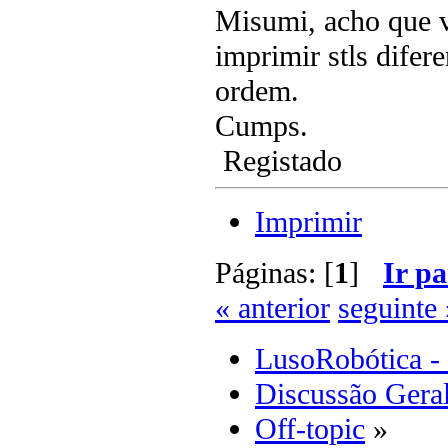
Misumi, acho que v
imprimir stls difer
ordem.
Cumps.
Registado
Imprimir
Páginas: [
1
]
Ir pa
« anterior
seguinte 
LusoRobótica -
Discussão Gera
Off-topic
»