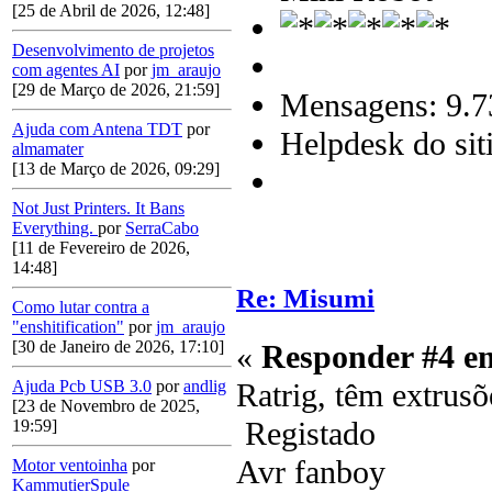
[25 de Abril de 2026, 12:48]
Desenvolvimento de projetos
com agentes AI
por
jm_araujo
[29 de Março de 2026, 21:59]
Mensagens: 9.7
Ajuda com Antena TDT
por
Helpdesk do sit
almamater
[13 de Março de 2026, 09:29]
Not Just Printers. It Bans
Everything.
por
SerraCabo
[11 de Fevereiro de 2026,
14:48]
Re: Misumi
Como lutar contra a
"enshitification"
por
jm_araujo
[30 de Janeiro de 2026, 17:10]
«
Responder #4 e
Ratrig, têm extrus
Ajuda Pcb USB 3.0
por
andlig
[23 de Novembro de 2025,
Registado
19:59]
Avr fanboy
Motor ventoinha
por
KammutierSpule