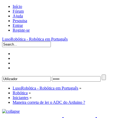
Início
Fórum
Ajuda
Pesquisa
Entrar
Registe-se
LusoRobótica - Robótica em Português
LusoRobótica - Robótica em Português
»
Robótica
»
Iniciantes
»
Maneira correta de ler o ADC do Arduino ?