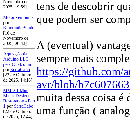
Novembro de
tens de descobrir qu
2025, 19:59]
que podem ser compl
Motor ventoinha
por
KammutierSpule
[10 de
Novembro de
A (eventual) vantag
2025, 20:43]
Aquisição da
sempre mais comple
Arduino LLC
pela Qualcomm
https://github.com/
por
SerraCabo
[22 de Outubro
de 2025, 14:16]
avr/blob/b7c607663
MMD-1 Mini
muita dessa coisa é
Micro Designer
Restoration - Part
1
por
SerraCabo
uma função ( analog
[22 de Outubro
de 2025, 12:44]