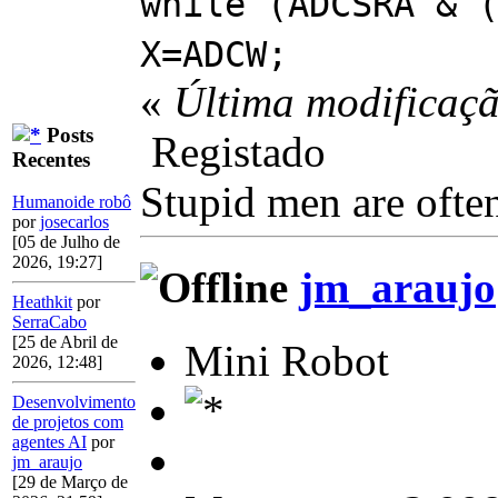
while (ADCSRA & 
X=ADCW;
«
Última modificaçã
Posts
Registado
Recentes
Stupid men are often
Humanoide robô
por
josecarlos
[05 de Julho de
2026, 19:27]
jm_araujo
Heathkit
por
SerraCabo
[25 de Abril de
Mini Robot
2026, 12:48]
Desenvolvimento
de projetos com
agentes AI
por
jm_araujo
[29 de Março de