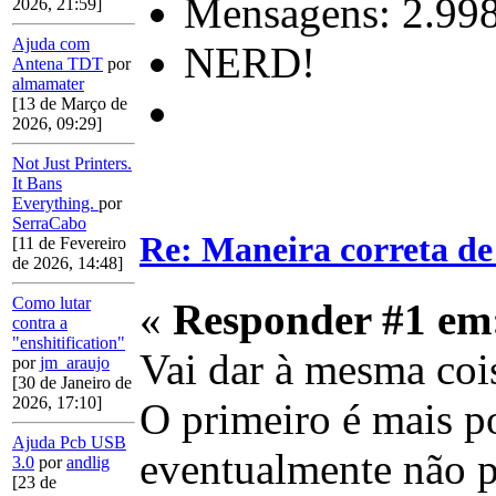
Mensagens: 2.99
2026, 21:59]
Ajuda com
NERD!
Antena TDT
por
almamater
[13 de Março de
2026, 09:29]
Not Just Printers.
It Bans
Everything.
por
SerraCabo
Re: Maneira correta de
[11 de Fevereiro
de 2026, 14:48]
Como lutar
«
Responder #1 em
contra a
"enshitification"
Vai dar à mesma coi
por
jm_araujo
[30 de Janeiro de
2026, 17:10]
O primeiro é mais p
Ajuda Pcb USB
eventualmente não p
3.0
por
andlig
[23 de