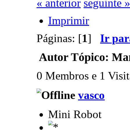
« anterior
seguinte 
Imprimir
Páginas: [
1
]
Ir pa
Autor
Tópico: Man
0 Membros e 1 Visita
vasco
Mini Robot