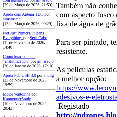
com agentes AI
por
jm_araujo
Também não conheço
[29 de Março de 2026, 21:59]
com aspecto fosco e
Ajuda com Antena TDT
por
almamater
lixa de água de grão
[13 de Março de 2026, 09:29]
Not Just Printers. It Bans
Everything.
por
SerraCabo
Para ser pintado, te
[11 de Fevereiro de 2026,
14:48]
resistente.
Como lutar contra a
"enshitification"
por
jm_araujo
[30 de Janeiro de 2026, 17:10]
As películas estáti
Ajuda Pcb USB 3.0
por
andlig
a melhor opção:
[23 de Novembro de 2025,
19:59]
https://www.leroym
Motor ventoinha
por
adesivos-e-eletro
KammutierSpule
[10 de Novembro de 2025,
Registado
20:43]
http://pdropes.blo