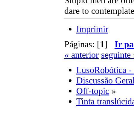
Stupid men are ofte
dare to contemplate
Imprimir
Páginas: [
1
]
Ir pa
« anterior
seguinte 
LusoRobótica -
Discussão Gera
Off-topic
»
Tinta translúcid