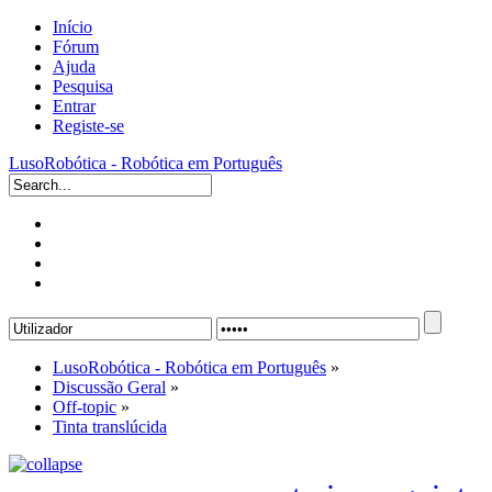
Início
Fórum
Ajuda
Pesquisa
Entrar
Registe-se
LusoRobótica - Robótica em Português
LusoRobótica - Robótica em Português
»
Discussão Geral
»
Off-topic
»
Tinta translúcida