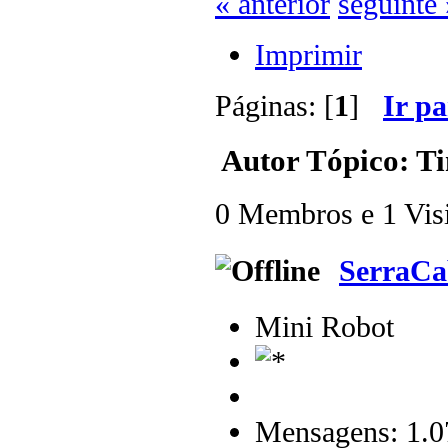
« anterior
seguinte 
Imprimir
Páginas: [
1
]
Ir p
Autor
Tópico: Ti
0 Membros e 1 Visit
SerraCa
Mini Robot
Mensagens: 1.0