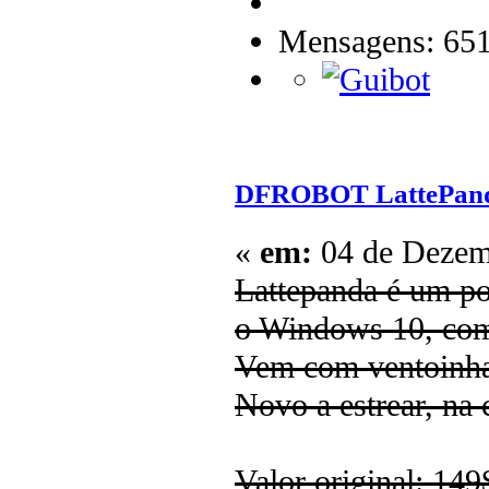
Mensagens: 65
DFROBOT LattePan
«
em:
04 de Dezemb
Lattepanda é um p
o Windows 10, com
Vem com ventoinha 
Novo a estrear, na 
Valor original: 149