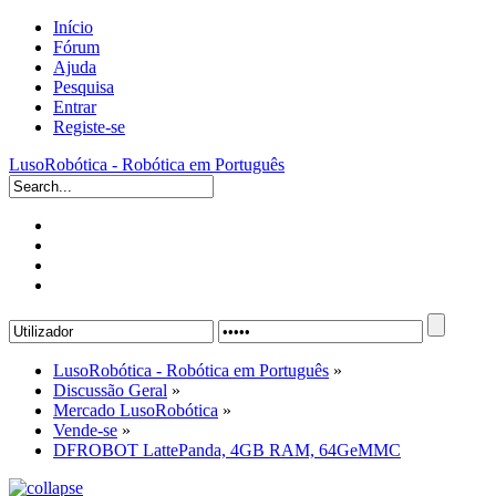
Início
Fórum
Ajuda
Pesquisa
Entrar
Registe-se
LusoRobótica - Robótica em Português
LusoRobótica - Robótica em Português
»
Discussão Geral
»
Mercado LusoRobótica
»
Vende-se
»
DFROBOT LattePanda, 4GB RAM, 64GeMMC