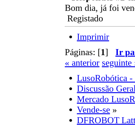
Bom dia, já foi ven
Registado
Imprimir
Páginas: [
1
]
Ir pa
« anterior
seguinte 
LusoRobótica -
Discussão Gera
Mercado LusoR
Vende-se
»
DFROBOT Lat