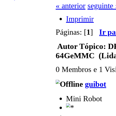
« anterior
seguinte 
Imprimir
Páginas: [
1
]
Ir p
Autor
Tópico: 
64GeMMC (Lida 
0 Membros e 1 Visit
guibot
Mini Robot