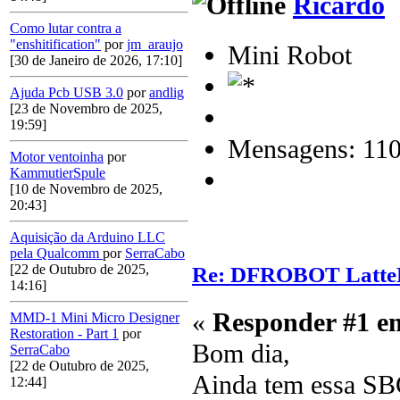
Ricardo
Como lutar contra a
"enshitification"
por
jm_araujo
Mini Robot
[30 de Janeiro de 2026, 17:10]
Ajuda Pcb USB 3.0
por
andlig
[23 de Novembro de 2025,
19:59]
Mensagens: 11
Motor ventoinha
por
KammutierSpule
[10 de Novembro de 2025,
20:43]
Aquisição da Arduino LLC
pela Qualcomm
por
SerraCabo
[22 de Outubro de 2025,
Re: DFROBOT Latt
14:16]
«
Responder #1 e
MMD-1 Mini Micro Designer
Restoration - Part 1
por
Bom dia,
SerraCabo
[22 de Outubro de 2025,
Ainda tem essa SB
12:44]