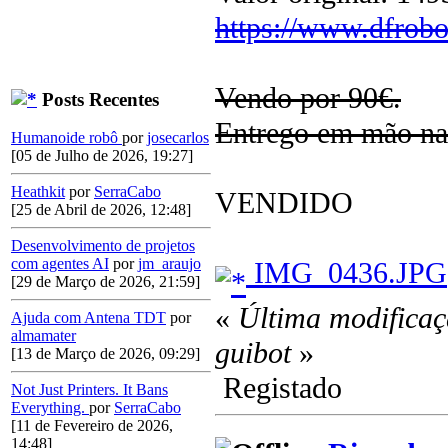
https://www.dfrob
Vendo por 90€.
Posts Recentes
Entrego em mão na
Humanoide robô
por
josecarlos
[05 de Julho de 2026, 19:27]
Heathkit
por
SerraCabo
VENDIDO
[25 de Abril de 2026, 12:48]
Desenvolvimento de projetos
com agentes AI
por
jm_araujo
IMG_0436.JPG
[29 de Março de 2026, 21:59]
«
Última modificaç
Ajuda com Antena TDT
por
almamater
guibot
»
[13 de Março de 2026, 09:29]
Registado
Not Just Printers. It Bans
Everything.
por
SerraCabo
[11 de Fevereiro de 2026,
14:48]