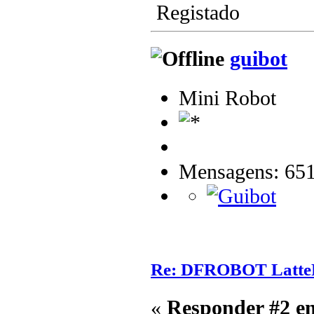
Registado
guibot
Mini Robot
Mensagens: 65
Re: DFROBOT Latt
«
Responder #2 e