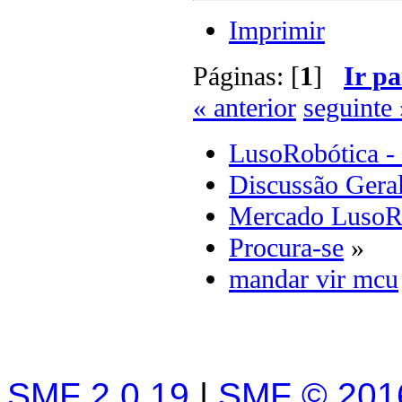
Imprimir
Páginas: [
1
]
Ir pa
« anterior
seguinte 
LusoRobótica -
Discussão Gera
Mercado LusoR
Procura-se
»
mandar vir mcu
SMF 2.0.19
|
SMF © 201