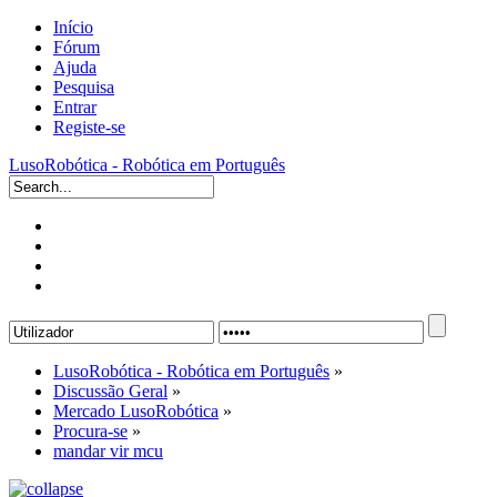
Início
Fórum
Ajuda
Pesquisa
Entrar
Registe-se
LusoRobótica - Robótica em Português
LusoRobótica - Robótica em Português
»
Discussão Geral
»
Mercado LusoRobótica
»
Procura-se
»
mandar vir mcu