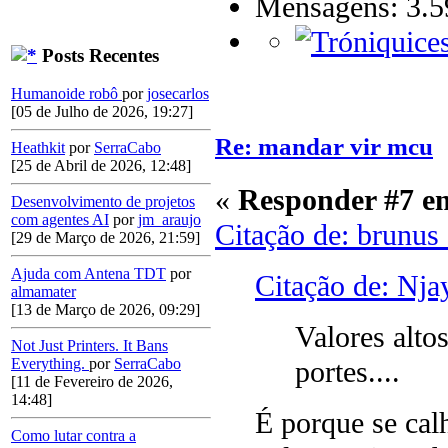
Mensagens: 3.5
Posts Recentes
Humanoide robô
por
josecarlos
[05 de Julho de 2026, 19:27]
Re: mandar vir mcu
Heathkit
por
SerraCabo
[25 de Abril de 2026, 12:48]
«
Responder #7 e
Desenvolvimento de projetos
com agentes AI
por
jm_araujo
Citação de: brunus
[29 de Março de 2026, 21:59]
Ajuda com Antena TDT
por
Citação de: Nja
almamater
[13 de Março de 2026, 09:29]
Valores alto
Not Just Printers. It Bans
Everything.
por
SerraCabo
portes....
[11 de Fevereiro de 2026,
14:48]
É porque se cal
Como lutar contra a