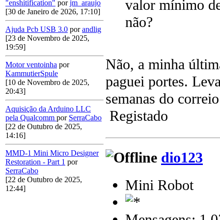
valor mínimo de
"enshitification"
por
jm_araujo
[30 de Janeiro de 2026, 17:10]
não?
Ajuda Pcb USB 3.0
por
andlig
[23 de Novembro de 2025,
19:59]
Não, a minha últim
Motor ventoinha
por
KammutierSpule
paguei portes. Lev
[10 de Novembro de 2025,
20:43]
semanas do correio
Aquisição da Arduino LLC
Registado
pela Qualcomm
por
SerraCabo
[22 de Outubro de 2025,
14:16]
MMD-1 Mini Micro Designer
dio123
Restoration - Part 1
por
SerraCabo
[22 de Outubro de 2025,
Mini Robot
12:44]
Mensagens: 1.0