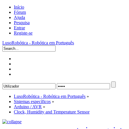
Início
Fórum
Ajuda
Pesquisa
Entrar
Registe-se
LusoRobótica - Robótica em Português
LusoRobótica - Robótica em Português
»
Sistemas específicos
»
Arduino / AVR
»
Clock, Humidity and Temperature Sensor