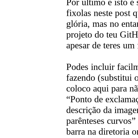
Por ultimo e isto é
fixolas neste post 
glória, mas no enta
projeto do teu GitH
apesar de teres um 
Podes incluir fa
fazendo (substitui 
coloco aqui para nã
“Ponto de exclamaç
descrição da image
parênteses curvos”
barra na diretori