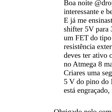
Boa noite @drop
interessante e 
E já me ensinas
shifter 5V para
um FET do tipo
resistência ext
deves ter ativo
no Atmega 8 ma
Criares uma seg
5 V do pino d
está engraçado,
Obrigado pelo co