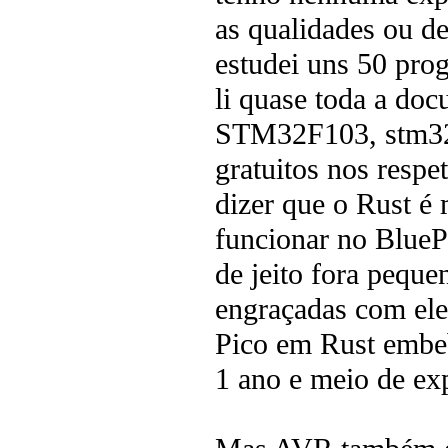
as qualidades ou d
estudei uns 50 pro
li quase toda a doc
STM32F103, stm32 e
gratuitos nos respe
dizer que o Rust é 
funcionar no BlueP
de jeito fora peque
engraçadas com el
Pico em Rust embeb
1 ano e meio de exp