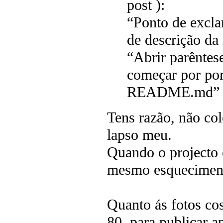
post ):
“Ponto de excla
de descrição da
“Abrir parêntes
começar por pon
README.md” “ 
Tens razão, não col
lapso meu.
Quando o projecto 
mesmo esqueciment
Quanto ás fotos co
80, para publicar a