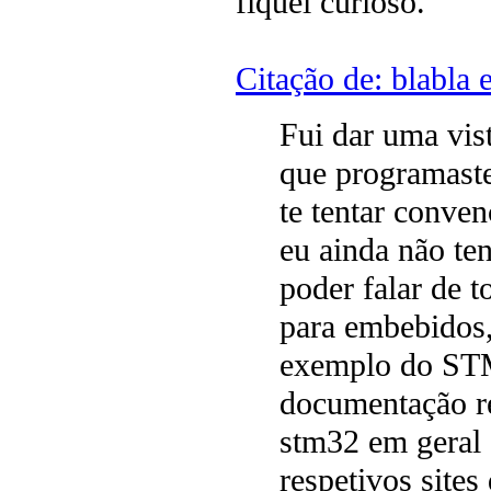
fiquei curioso.
Citação de: blabla
Fui dar uma vis
que programast
te tentar conve
eu ainda não te
poder falar de 
para embebidos,
exemplo do STM3
documentação r
stm32 em geral e
respetivos site