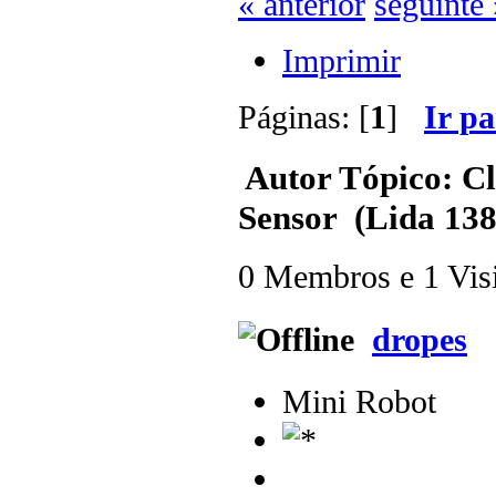
« anterior
seguinte 
Imprimir
Páginas: [
1
]
Ir p
Autor
Tópico: Cl
Sensor (Lida 138
0 Membros e 1 Visit
dropes
Mini Robot